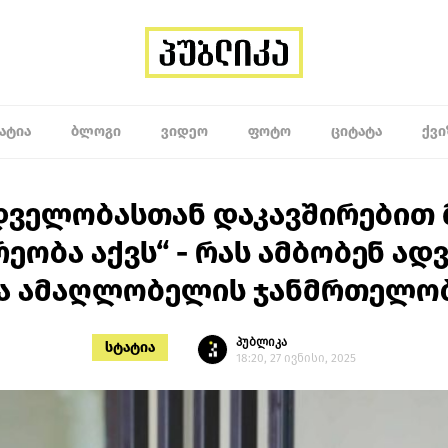
ᲐᲢᲘᲐ
ᲑᲚᲝᲒᲘ
ᲕᲘᲓᲔᲝ
ᲤᲝᲢᲝ
ᲪᲘᲢᲐᲢᲐ
ᲥᲕᲘ
დველობასთან დაკავშირებით 
ეობა აქვს“ - რას ამბობენ ად
ა ამაღლობელის ჯანმრთელო
პუბლიკა
სტატია
18:20, 27 ივნისი, 2025