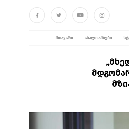
ᲛᲗᲐᲕᲐᲠᲘ
ᲐᲮᲐᲚᲘ ᲐᲛᲑᲔᲑᲘ
ᲡᲢ
„მხე
მდგომარ
მზი