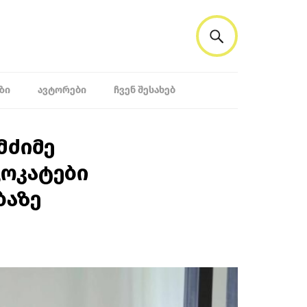
ᲖᲘ
ᲐᲕᲢᲝᲠᲔᲑᲘ
ᲩᲕᲔᲜ ᲨᲔᲡᲐᲮᲔᲑ
მძიმე
ვოკატები
ბაზე