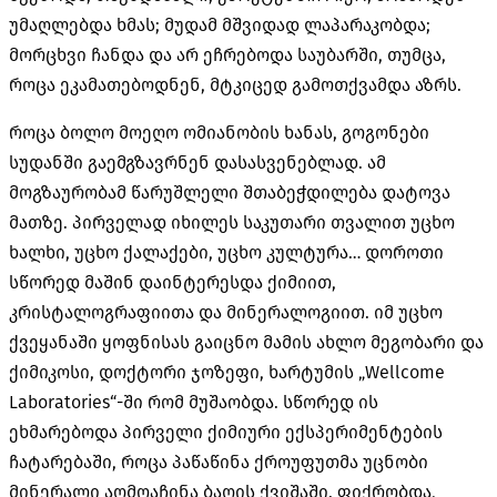
უმაღლებდა ხმას
;
მუდამ მშვიდად ლაპარაკობდა
;
მორცხვი ჩანდა და არ ეჩრებოდა საუბარში
,
თუმცა
,
როცა ეკამათებოდნენ
,
მტკიცედ გამოთქვამდა აზრს
.
როცა ბოლო მოეღო ომიანობის ხანას
,
გოგონები
სუდანში გაემგზავრნენ დასასვენებლად
.
ამ
მოგზაურობამ წარუშლელი შთაბეჭდილება დატოვა
მათზე
.
პირველად იხილეს საკუთარი თვალით უცხო
ხალხი
,
უცხო ქალაქები
,
უცხო კულტურა
…
დოროთი
სწორედ მაშინ დაინტერესდა ქიმიით
,
კრისტალოგრაფიითა და მინერალოგიით
.
იმ უცხო
ქვეყანაში ყოფნისას გაიცნო მამის ახლო მეგობარი და
ქიმიკოსი
,
დოქტორი ჯოზეფი
,
ხარტუმის
„Wellcome
Laboratories“-
ში რომ მუშაობდა
.
სწორედ ის
ეხმარებოდა პირველი ქიმიური ექსპერიმენტების
ჩატარებაში
,
როცა პაწაწინა ქროუფუთმა უცნობი
მინერალი აღმოაჩინა ბაღის ქვიშაში
.
ფიქრობდა
,