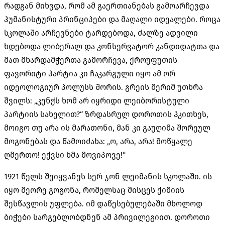
რადგან მიხვდა
,
რომ ამ გაერთიანებას გამოარჩევდა
ჰუმანისტური პრინციპები და მაღალი იდეალები
.
როცა
სკოლაში არჩევნები ტარდებოდა
,
ძალზე ადვილი
ხდებოდა ლიბერალ და კონსერვატორ კანდიდატთა და
მათ მხარდამჭერთა გამორჩევა
,
ქროუფუთის
ფავორიტი პარტია კი ჩაკარგული იყო ამ ორ
იდეოლოგიურ პოლუსს შორის
.
გრეის მერიმ უთხრა
შვილს
: „
კენჭს ხომ არ იყრიდი ლეიბორისტული
პარტიის სახელით
?“
ზრდასრულ დოროთის ჰკითხეს
,
მოიგო თუ არა ის მარათონი
,
მან კი გაუღიმა შორეულ
მოგონებას და წამოიძახა
: „
ო
,
არა
,
არა
!
მოწყალე
ღმერთო
!
ექვსი ხმა მოვიპოვე
!“
1921
წელს შეიყვანეს სერ ჯონ ლეიმანის სკოლაში
.
ის
იყო მეორე გოგონა
,
რომელსაც მისცეს ქიმიის
შესწავლის უფლება
.
იმ დაწესებულებაში მხოლოდ
ბიჭები სარგებლობდნენ ამ პრივილეგიით
.
დოროთი