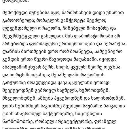
ცხოვრებას
“.
შემოქმედი ბუნებისა იყო
;
წარმოსახვის დიდი უნარით
გამოირჩეოდა
;
მომავლის განჭვრეტა შეეძლო
;
ლეგენდარული ორატორი
,
ჩინებული მოსაუბრე და
მჭევრმეტყველი გახლდათ
.
მის ლაბორატორიაში არ
არსებობდა ფორმალური ურთიერთობები და იერარქია
.
ლანჩის მირთმევის დრო რომ მოაწევდა
,
სამეცნიერო
გუნდის ერთი წევრი წავიდოდა მაღაზიაში
,
იყიდდა
ახალგამომცხვარ პურს
,
ხილს
,
ყველს
;
მეორე თევზსა
და ხორცს მოიტანდა
;
მესამე ლაბორატორიის
გაზქურაზე მოადუღებდა ყავას
;
ყველანი ერთად
შეექცეოდნენ გემრიელ საჭმელს
,
ხუმრობდნენ
,
მსჯელობდნენ
,
ამბებს ჰყვებოდნენ და ხალისობდნენ
.
ჯონს ნებისმიერ საკითხზე შეეძლო საუბარი
:
ბაიკალის
ტბის ანაერობულ ბაქტერიებზე
,
სიცოცხლის
წარმოშობაზე
,
რომაულ არქიტექტურაზე
,
ფრანგულ