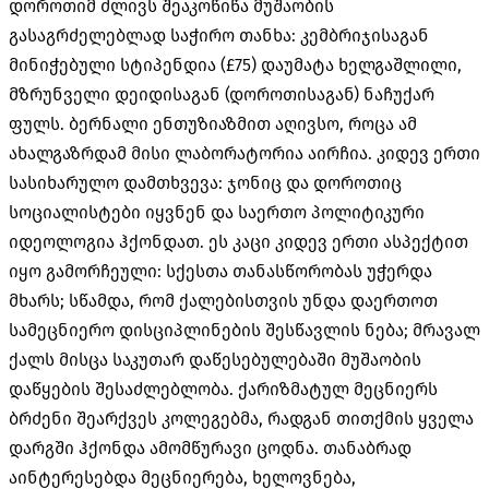
დოროთიმ ძლივს შეაკოწიწა მუშაობის
გასაგრძელებლად საჭირო თანხა
:
კემბრიჯისაგან
მინიჭებული სტიპენდია
(£75)
დაუმატა ხელგაშლილი
,
მზრუნველი დეიდისაგან
(
დოროთისაგან
)
ნაჩუქარ
ფულს
.
ბერნალი ენთუზიაზმით აღივსო
,
როცა ამ
ახალგაზრდამ მისი ლაბორატორია აირჩია
.
კიდევ ერთი
სასიხარულო დამთხვევა
:
ჯონიც და დოროთიც
სოციალისტები იყვნენ და საერთო პოლიტიკური
იდეოლოგია ჰქონდათ
.
ეს კაცი კიდევ ერთი ასპექტით
იყო გამორჩეული
:
სქესთა თანასწორობას უჭერდა
მხარს
;
სწამდა
,
რომ ქალებისთვის უნდა დაერთოთ
სამეცნიერო დისციპლინების შესწავლის ნება
;
მრავალ
ქალს მისცა საკუთარ დაწესებულებაში მუშაობის
დაწყების შესაძლებლობა
.
ქარიზმატულ მეცნიერს
ბრძენი შეარქვეს კოლეგებმა
,
რადგან თითქმის ყველა
დარგში ჰქონდა ამომწურავი ცოდნა
.
თანაბრად
აინტერესებდა მეცნიერება
,
ხელოვნება
,