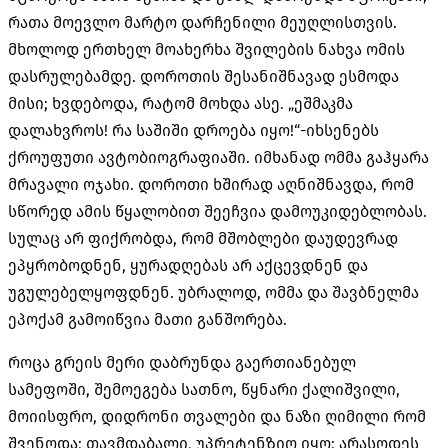
რათა მოევლო მარტო დარჩენილი მეუღლისთვის
.
მხოლოდ ერთხელ მოახერხა შვილების ნახვა ომის
დასრულებამდე
.
დოროთის შესანიშნავად ესმოდა
მისი
;
ხვდებოდა
,
რატომ მოხდა ასე
. „
ეშმაკმა
დალახვროს
!
რა საშიში დროება იყო
!“-
იხსენებს
ქროუფუთი ავტობიოგრაფიაში
.
იმხანად ომმა გაჰყარა
მრავალი ოჯახი
.
დოროთი ხშირად აღნიშნავდა
,
რომ
სწორედ ამის წყალობით შეეჩვია დამოუკიდებლობას
.
სულაც არ ფიქრობდა
,
რომ მშობლები დაუდევრად
ეპყრობოდნენ
,
ყურადღებას არ აქცევდნენ და
უგულებელყოფდნენ
.
უბრალოდ
,
ომმა და შავბნელმა
ეპოქამ გამოიწვია მათი განშორება
.
როცა გრეის მერი დაბრუნდა გაერთიანებულ
სამეფოში
,
შემოეგება სათნო
,
წყნარი ქალიშვილი
,
მოიისფრო
,
დიდრონი თვალები და ნაზი ღიმილი რომ
შვენოდა
;
თავმდაბალი
,
უპრეტენზიო იყო
;
არასოდეს