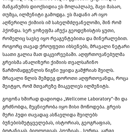
მანგანუმის დიოქსიდია ეს მოლაპლაპე
,
შავი მასაო
,
თუმცა
,
ილმენიტი გამოდგა
.
ეს მადანი არ იყო
აღწერილი ქიმიის იმ სახელმძღვანელოში
,
შინ რომ
ჰქონდა
.
სერ ჯოზეფმა აჩუქა გეოდეზისტის ყუთი
,
რომელიც სავსე იყო რეაგენტებითა და მინერალებით
.
როგორც თავად ქროუფუთი იხსენებს
,
მრავალი ნეტარი
საათი გალია მათ დაკვირვებაში
.
აღფრთოვანებულმა
გრეისმა ანალიზური ქიმიის თვალსაჩინო
წარმომადგენლის წიგნი უყიდა გამჭრიახ შვილს
.
მრავალი წლის შემდეგ დოროთი აღფრთოვანდა
,
როცა
შეიტყო
,
რომ მთვარეზე მიაკვლიეს ილმენიტს
.
გოგონა ხშირად დადიოდა
„Wellcome Laboratory“-
ში და
გრძნობდა
,
მეცნიერობა იყო მისი მოწოდება
.
გრეის
მერი ჰუდი თავადაც ასწავლიდა შვილებს
ბუნებისმეტყველებას
,
ისტორიას
,
გეოგრაფიას
,
ბოტანიკას
,
ბიოლოგიას
,
პოეზიას
…
სურდა
,
კარგი