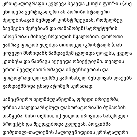
კრისტალოგრაფის კვლევა ჰგავდა
„Jungle gym“-
ის
(
ასე
ეწოდება ვერტიკალური ან ჰორიზონტალური
ძელებისაგან შემდგარ კონსტრუქციას
,
რომელზეც
ბავშვები ძვრებიან და თამაშობენ
)
სტრუქტურის
ამოცნობას მისივე ჩრდილის წყალობით
.
დოროთი
უამრავ ფოტოს უღებდა თითოეულ კრისტალს
(
თან
ყოველი მხრიდან
);
წამდაუწუმ ცვლიდა ფოკუსს
,
ყველა
კუთხესა და წახნაგს აქცევდა ობიექტივში
.
თვალის
ერთი შევლებით ზომავდა ინტენსივობას და
ფოტოგრაფიულ ფირზე გამოსახულ ბუნდოვან ლაქებს
გარდაქმნიდა ცხად ატომურ სურათად
.
სამეცნიერო ხელმძღვანელმა
,
ფრედი ბრიუერმა
,
ურჩია ახალდაარსებულ ლაბორატორიაში მუშაობის
დაწყება
.
მისი თქმით
,
იქ უთუოდ იპოვიდა სასურველ
პროექტს და შეუდგებოდა კვლევას
.
ჰოჯკინმა
დიმეთილ
–
თალიუმის ჰალოგენიდების კრისტალური