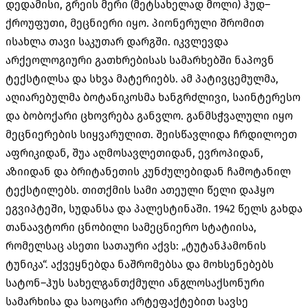
დედამისი
,
გრეის მერი
(
მეტსახელად მოლი
)
ჰუდ
–
ქროუფუთი
,
მეცნიერი იყო
.
პიონერული შრომით
ისახლა თავი საკუთარ დარგში
.
იკვლევდა
არქეოლოგიური გათხრებისას სამარხებში ნაპოვნ
ტექსტილსა და სხვა მატერიებს
.
ამ პატივცემულმა
,
აღიარებულმა ბოტანიკოსმა ხანგრძლივი
,
საინტერესო
და ბობოქარი ცხოვრება განვლო
.
განმსჭვალული იყო
მეცნიერების სიყვარულით
.
შეისწავლიდა ჩრდილოეთ
აფრიკიდან
,
შუა აღმოსავლეთიდან
,
ევროპიდან
,
აზიიდან და ბრიტანეთის კუნძულებიდან ჩამოტანილ
ტექსტილებს
.
თითქმის სამი ათეული წელი დაჰყო
ეგვიპტეში
,
სუდანსა და პალესტინაში
. 1942
წელს გახდა
თანაავტორი ცნობილი სამეცნიერო სტატიისა
,
რომელსაც ასეთი სათაური აქვს
: „
ტუტანჰამონის
ტუნიკა
“.
აქვეყნებდა ნაშრომებსა და მოხსენებებს
სატონ
–
ჰუს სახელგანთქმული ანგლოსაქსონური
სამარხისა და საოცარი არტეფაქტებით სავსე