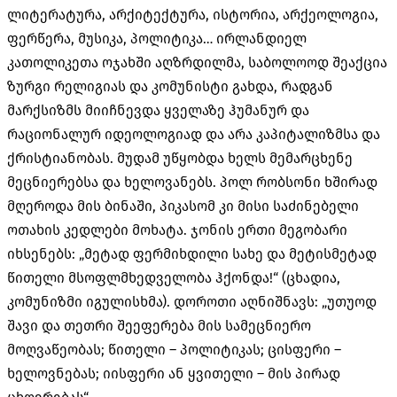
ლიტერატურა
,
არქიტექტურა
,
ისტორია
,
არქეოლოგია
,
ფერწერა
,
მუსიკა
,
პოლიტიკა
…
ირლანდიელ
კათოლიკეთა ოჯახში აღზრდილმა
,
საბოლოოდ შეაქცია
ზურგი რელიგიას და კომუნისტი გახდა
,
რადგან
მარქსიზმს მიიჩნევდა ყველაზე ჰუმანურ და
რაციონალურ იდეოლოგიად და არა კაპიტალიზმსა და
ქრისტიანობას
.
მუდამ უწყობდა ხელს მემარცხენე
მეცნიერებსა და ხელოვანებს
.
პოლ რობსონი ხშირად
მღეროდა მის ბინაში
,
პიკასომ კი მისი საძინებელი
ოთახის კედლები მოხატა
.
ჯონის ერთი მეგობარი
იხსენებს
: „
მეტად ფერმიხდილი სახე და მეტისმეტად
წითელი მსოფლმხედველობა ჰქონდა
!“ (
ცხადია
,
კომუნიზმი იგულისხმა
).
დოროთი აღნიშნავს
: „
უთუოდ
შავი და თეთრი შეეფერება მის სამეცნიერო
მოღვაწეობას
;
წითელი
–
პოლიტიკას
;
ცისფერი
–
ხელოვნებას
;
იისფერი ან ყვითელი
–
მის პირად