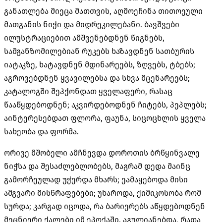
განათლება მიეცა მათთვის
,
აღმოეჩინა თითოეული
მათგანის ნიჭი და მიდრეკილებანი
.
ბავშვები
ილუსტრაციებით ამშვენებდნენ წიგნებს
,
სამგანზომილებიან რუკებს ხაზავდნენ სათბურის
იატაკზე
,
ხატავდნენ მდინარეებს
,
ზღვებს
,
ტბებს
;
აგროვებდნენ ყვავილებსა და სხვა მცენარეებს
;
კატალოგში შეჰქონდათ ყველაფერი
,
რასაც
წააწყდებოდნენ
;
აკვირდებოდნენ ჩიტებს
,
პეპლებს
;
აინტერესებდათ ფლორა
,
ფაუნა
,
სიცოცხლის ყველა
სახეობა და ფორმა
.
ორივე მშობელი ამჩნევდა დოროთის ბრწყინვალე
ნიჭსა და შესაძლებლობებს
,
მაგრამ დედა მაინც
გამორჩეულად უჭერდა მხარს
;
ეამაყებოდა მისი
ამგვარი მისწრაფებები
;
უხაროდა
,
ქიმიკოსობა რომ
სურდა
;
კარგად იცოდა
,
რა ბარიერებს აწყდებოდნენ
მეცნიერი ქალები იმ ეპოქაში
.
აგულიანებდა
,
რათა