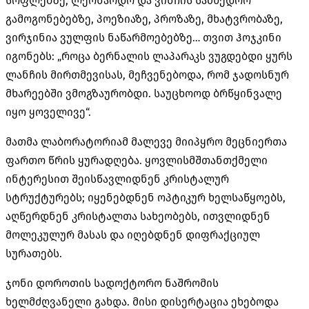
სოფლებზე
,
ლეონარდო და ვინჩის სამხედრო
გამოგონებებზე
,
პოეზიაზე
,
პროზაზე
,
მხატვრობაზე
,
ვირჯინია ვულფის ნაწარმოებებზე
…
თვით ჰოჯკინი
იგონებს
: „
როცა ბერნალის ლაპარაკს ვუგდებდი ყურს
ლანჩის მირთმევისას
,
მეჩვენებოდა
,
რომ ჯადოსნურ
მხარეებში ვმოგზაურობდი
.
საუცხოოდ ბრწყინვალე
იყო ყოველივე
“.
მათმა ლაბორატორიამ მალევე მიიპყრო მეცნიერთა
ფართო წრის ყურადღება
.
ყოვლისმშთანთქმელი
ინტერესით შეისწავლიდნენ კრისტალურ
სტრუქტურებს
;
იყენებდნენ ოპტიკურ ხელსაწყოებს
,
აღწერდნენ კრისტალთა სახეობებს
,
ითვლიდნენ
მოლეკულურ მასას და იღებდნენ დიფრაქციულ
სურათებს
.
ჯონი დოროთის სადოქტორო ნაშრომის
ხელმძღვანელი გახდა
.
მისი დისერტაცია ეხებოდა