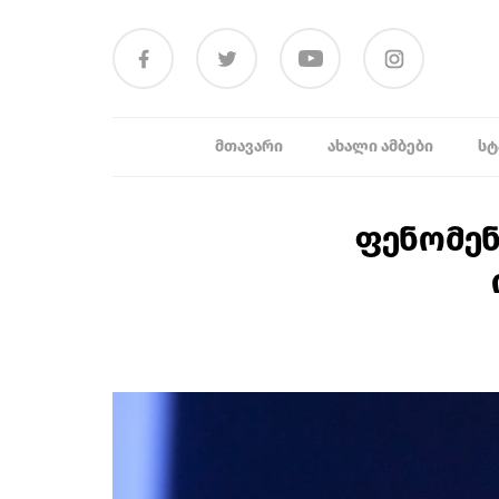
ᲛᲗᲐᲕᲐᲠᲘ
ᲐᲮᲐᲚᲘ ᲐᲛᲑᲔᲑᲘ
ᲡᲢ
ფენომენ