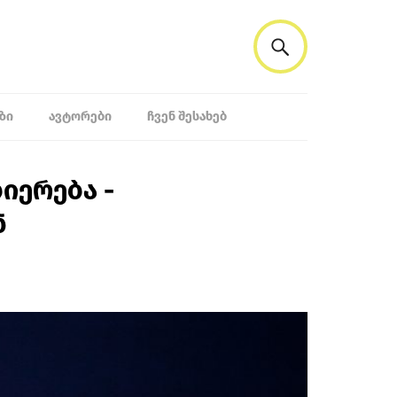
ᲖᲘ
ᲐᲕᲢᲝᲠᲔᲑᲘ
ᲩᲕᲔᲜ ᲨᲔᲡᲐᲮᲔᲑ
იერება -
ნ