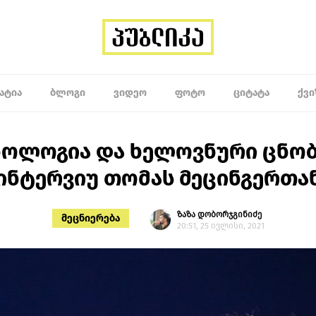
ᲐᲢᲘᲐ
ᲑᲚᲝᲒᲘ
ᲕᲘᲓᲔᲝ
ᲤᲝᲢᲝ
ᲪᲘᲢᲐᲢᲐ
ᲥᲕᲘ
ოლოგია და ხელოვნური ცნობ
ინტერვიუ თომას მეცინგერთა
ზაზა დობორჯგინიძე
მეცნიერება
20:51, 25 ივლისი, 2021