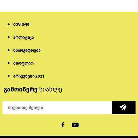
გათიშვაზე პირველადი შეფასება
წარადგინა
6 დღის წინ
COVID-19
მიქანაძე: სტუდენტი მობილობით
პოლიტიკა
კერძო უნივერსიტეტში თუ გადადის,
დაფინანსება აღარ ექნება
საზოგადოება
5 დღის წინ
მსოფლიო
ნიკოლ ფაშინიანის ცოლს, ანნა
აკობიანს მოკვლით დაემუქრნენ —
არჩევნები 2021
სომხეთში გამოძიება დაიწყო
გამოიწერე
სიახლე
4 დღის წინ
მონიტორი: პირები, რომლებიც
თაღლითურ ქოლცენტრში
მუშაობდნენ, სავარაუდოდ, ისევ
აგრძელებენ დანაშაულებრივ
საქმიანობას
2 დღის წინ