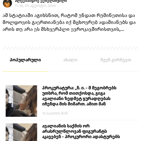
ალექსანდრე ქეშელაშვილი
11:38, 05 აგვისტო, 2026
ამ სტატიაში აგიხსნით, რატომ უნდათ რუმინეთისა და
მოლდოვის გაერთიანება იქ მცხოვრებ ადამიანებს და
არის თუ არა ეს მსხვერპლი ევროკავშირისთვის,
როგორც ამას „ქართული ოცნების“ ლიდერებისგან
უკვე არაერთხელ მოისმენდით.
პოპულარული
ახალი
ჩვენ გირჩევთ
პროკურატურა: „ნ. ი. - მ მეგობრებს
უთხრა, რომ თითქოსდა, გიგა
ავალიანი ზედმეტ ყურადღებას
იჩენდა მის მიმართ. ამით მან
ალექსანდრე გაბაშვილი წააქეზა,
14 საათის წინ
თავს დასხმოდა გიგა ავალიანს“
ავალიანის საქმის ორ
არასრულწლოვან ფიგურანტს
აკავებენ - პროკურორი ადასტურებს