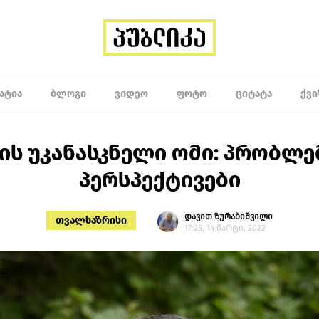
ᲐᲢᲘᲐ
ᲑᲚᲝᲒᲘ
ᲕᲘᲓᲔᲝ
ᲤᲝᲢᲝ
ᲪᲘᲢᲐᲢᲐ
ᲥᲕᲘ
ის უკანასკნელი ომი: პრობლე
პერსპექტივები
დავით ზურაბიშვილი
თვალსაზრისი
17:25, 14 მარტი, 2022