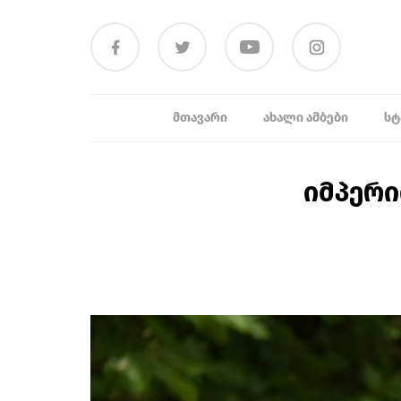
ᲛᲗᲐᲕᲐᲠᲘ
ᲐᲮᲐᲚᲘ ᲐᲛᲑᲔᲑᲘ
ᲡᲢ
იმპერი