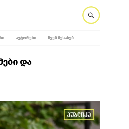
ᲖᲘ
ᲐᲕᲢᲝᲠᲔᲑᲘ
ᲩᲕᲔᲜ ᲨᲔᲡᲐᲮᲔᲑ
მები და