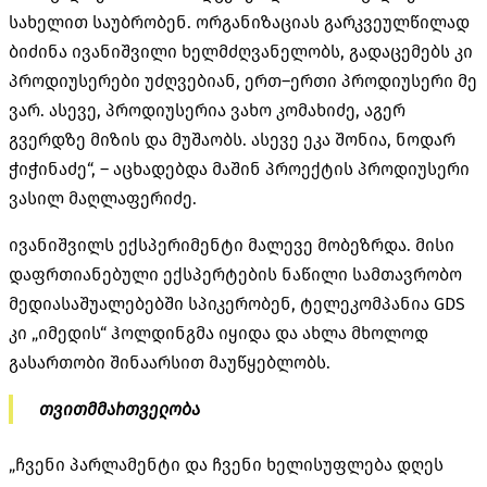
სახელით
საუბრობენ
.
ორგანიზაციას
გარკვეულწილად
ბიძინა
ივანიშვილი
ხელმძღვანელობს
,
გადაცემებს
კი
პროდიუსერები
უძღვებიან
,
ერთ
–
ერთი
პროდიუსერი
მე
ვარ
.
ასევე
,
პროდიუსერია
ვახო
კომახიძე
,
აგერ
გვერდზე
მიზის
და
მუშაობს
.
ასევე
ეკა
შონია
,
ნოდარ
ჭიჭინაძე
“,
–
აცხადებდა
მაშინ
პროექტის
პროდიუსერი
ვასილ
მაღლაფერიძე
.
ივანიშვილს ექსპერიმენტი მალევე მობეზრდა. მისი
დაფრთიანებული ექსპერტების ნაწილი სამთავრობო
მედიასაშუალებებში სპიკერობენ, ტელეკომპანია GDS
კი „იმედის“ ჰოლდინგმა იყიდა და ახლა მხოლოდ
გასართობი შინაარსით მაუწყებლობს.
თვითმმართველობა
„ჩვენი პარლამენტი და ჩვენი ხელისუფლება დღეს