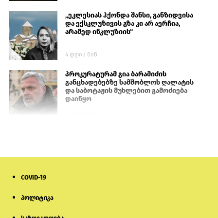
„ეკლესიას ჰქონდა შანსი, განზიდვისა
და ექსკლუზივის გზა კი არ აერჩია,
არამედ ინკლუზიის“
4 დღის წინ
პროკურატურამ გია ბარამიძის
განცხადებებზე სამშობლოს ღალატის
და საბოტაჟის მუხლებით გამოძიება
დაიწყო
1 დღის წინ
თურქეთის პარლამენტის წევრები
ანკარას აფხაზური პასპორტების
აღიარებისკენ მოუწოდებენ
1 დღის წინ
COVID-19
ნიკოლ ფაშინიანის ცოლს, ანნა
პოლიტიკა
აკობიანს მოკვლით დაემუქრნენ —
სომხეთში გამოძიება დაიწყო