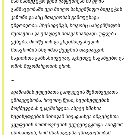
მან საბიუჯეტო წლის დაწყებიდან 60 დღის
განმავლობაში ვერ მიიღო სახელმწიფო ბიუჯეტის
კანონი და არც მთავრობას გამოუცხადა
უნდობლობა. პრეზიდენტს, როგორც სახელმწიფოს
მეთაურსა და უმაღლეს მთავარსარდალს, უფლება
ექნება, მოიწვიოს და უხელმძღვანელოს
მთავრობის სხდომას ქვეყნის თავდაცვის
საკითხთა განსახილველად, აგრეთვე საგანგებო და
ომის მდგომარეობის დროს.
…
ადამიანის უფლებათა დარღვევის შემთხვევათა
უმრავლესობა, როგორც წესი, ხელისუფლების
მოქმედებას უკავშირდება. ასევე ხშირია
ხელისუფლების მხრიდან სხვადასხვა ინტერესთა
ჯგუფების მოთხოვნების უგულებელყოფა. ამიტომ,
იმისათვის, რომ მმართველმა უმრავლესობამ