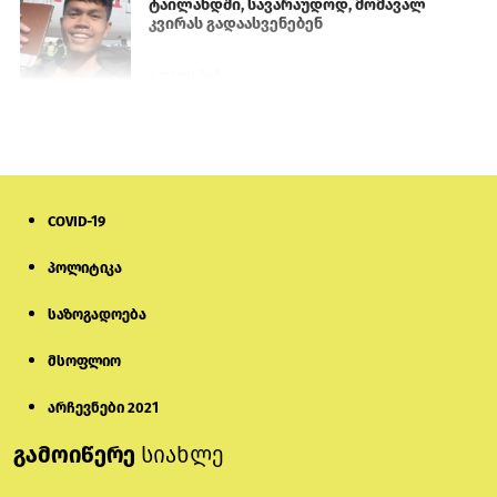
ტაილანდში, სავარაუდოდ, მომავალ
კვირას გადაასვენებენ
4 დღის წინ
სომხეთში რუს ბლოგერს სომხების
შეურაცხმყოფელი განცხადებების
გამო ბრალი წარუდგინეს
6 დღის წინ
COVID-19
ისტორიაში პირველად სომხეთის
პოლიტიკა
კათოლიკოსი სასამართლოს წინაშე
წარსდგება
საზოგადოება
6 დღის წინ
მსოფლიო
სემეკმა ელექტროენერგიის სრულ
გათიშვაზე პირველადი შეფასება
არჩევნები 2021
წარადგინა
გამოიწერე
სიახლე
5 დღის წინ