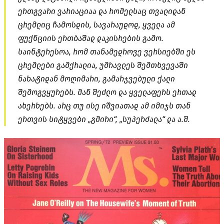
ერთგვარი ვარიაციაა და რომელსაც თვალიდან
ცრემლიც ჩამოსდის, სავარაუდოდ, ყველა ამ
ფუქნციის ერთბაშად დაკისრების გამო.
საინტერესოა, რომ თანამედროვე ვერსიებში ეს
ცრემლები გამქრალია, უმრავლეს შემთხვევაში
ნახატიდან მოღიმარი, გამარჯვებული ქალი
შემოგვყურებს. მან შეძლო და ყველაფერს ერთად
ახერხებს. არც თუ ისე იშვიათად ამ იმიჯს თან
ერთვის სიტყვები „გმირი“, „სუპერძალა“ და ა.შ.