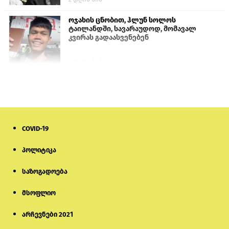
ოჯახის ცნობით, ჰლუნ სოლოს
ტაილანდში, სავარაუდოდ, მომავალ
კვირას გადაასვენებენ
5 დღის წინ
სემეკმა ელექტროენერგიის სრულ
გათიშვაზე პირველადი შეფასება
წარადგინა
6 დღის წინ
COVID-19
მიქანაძე: სტუდენტი მობილობით
პოლიტიკა
კერძო უნივერსიტეტში თუ გადადის,
დაფინანსება აღარ ექნება
საზოგადოება
5 დღის წინ
მსოფლიო
ნიკოლ ფაშინიანის ცოლს, ანნა
აკობიანს მოკვლით დაემუქრნენ —
არჩევნები 2021
სომხეთში გამოძიება დაიწყო