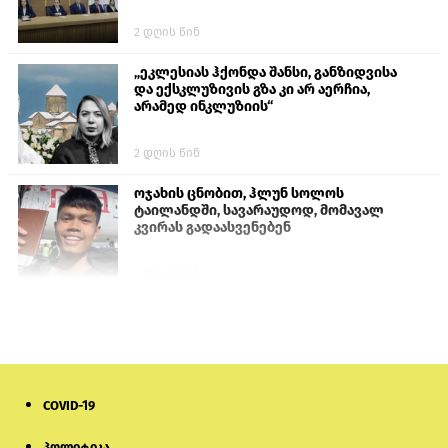
2 დღის წინ
„ეკლესიას ჰქონდა შანსი, განზიდვისა
და ექსკლუზივის გზა კი არ აერჩია,
არამედ ინკლუზიის“
2 დღის წინ
ოჯახის ცნობით, ჰლუნ სოლოს
ტაილანდში, სავარაუდოდ, მომავალ
კვირას გადაასვენებენ
5 დღის წინ
სემეკმა ელექტროენერგიის სრულ
გათიშვაზე პირველადი შეფასება
წარადგინა
6 დღის წინ
COVID-19
მიქანაძე: სტუდენტი მობილობით
პოლიტიკა