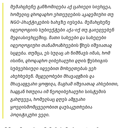
მემარცხენე განზომილება აქ ცარიელი სივრცეა,
რომელიც დროდადრო ერთეულების აკადემიური თუ
NGO-პრაქტიკების ხარჯზე ივსება. მემარცხენე
იდეოლოგიის სუბიექტები აქა-იქ თუ გაიელვებენ
მედიასივრცეშიც. მათი სახეები და სახელები
იდეოლოგიური თანამოაზრეების წრეს იშვიათად
სცდება. თუმცა, ეს სულაც არ ნიშნავს იმას, რომ
ისინი, დროდადრო ლიბერალური დღის წესრიგის
სუბვერსიული იდეებით მოხელთებას ვერ
ახერხებენ. მცდელობები მრავალგზის და
მრავალგვარი ყოფილა, მაგრამ იშვიათად არსებითი,
რადგან რთულია იმ ნეოლიბერალური სისტემის
გარღვევა, რომელსაც დღეს ამგვარი
ყოვლისმომცველობით დაუსაკუთრებია
პოლიტიკური ველი.