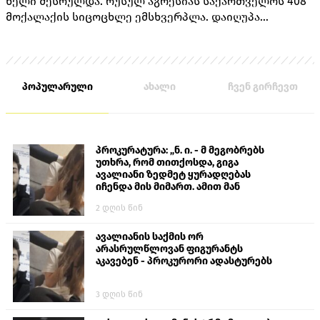
წელი შესრულდა. რუსულ აგრესიას საქართველოს 408
მოქალაქის სიცოცხლე ემსხვერპლა. დაიღუპა
თავდაცვის სამინისტროს 170 მოსამსახურე, შინაგან
საქმეთა სამინისტროს 14 თანამშრომელი და 224
მშვიდობიანი მცხოვრები.
პოპულარული
ახალი
ჩვენ გირჩევთ
პროკურატურა: „ნ. ი. - მ მეგობრებს
უთხრა, რომ თითქოსდა, გიგა
ავალიანი ზედმეტ ყურადღებას
იჩენდა მის მიმართ. ამით მან
ალექსანდრე გაბაშვილი წააქეზა,
2 დღის წინ
თავს დასხმოდა გიგა ავალიანს“
ავალიანის საქმის ორ
არასრულწლოვან ფიგურანტს
აკავებენ - პროკურორი ადასტურებს
3 დღის წინ