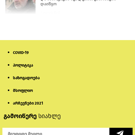
დაიწყო
2 დღის წინ
თურქეთის პარლამენტის წევრები
ანკარას აფხაზური პასპორტების
აღიარებისკენ მოუწოდებენ
1 დღის წინ
COVID-19
მონიტორი: პირები, რომლებიც
პოლიტიკა
თაღლითურ ქოლცენტრში
მუშაობდნენ, სავარაუდოდ, ისევ
აგრძელებენ დანაშაულებრივ
საზოგადოება
საქმიანობას
5 დღის წინ
მსოფლიო
რას ამბობს საქმის პროკურორი
არასრულწლოვნებისთვის
არჩევნები 2021
პატიმრობის შეფარდებაზე
გამოიწერე
სიახლე
1 დღის წინ
აზერბაიჯანში „ამორალური ქცევის“