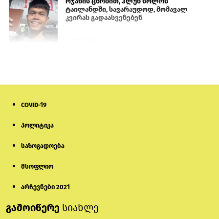
ოჯახის ცნობით, ჰლუნ სოლოს
ტაილანდში, სავარაუდოდ, მომავალ
კვირას გადაასვენებენ
4 დღის წინ
სომხეთში რუს ბლოგერს სომხების
შეურაცხმყოფელი განცხადებების
გამო ბრალი წარუდგინეს
6 დღის წინ
COVID-19
ისტორიაში პირველად სომხეთის
პოლიტიკა
კათოლიკოსი სასამართლოს წინაშე
წარსდგება
საზოგადოება
6 დღის წინ
მსოფლიო
სემეკმა ელექტროენერგიის სრულ
გათიშვაზე პირველადი შეფასება
არჩევნები 2021
წარადგინა
გამოიწერე
სიახლე
5 დღის წინ