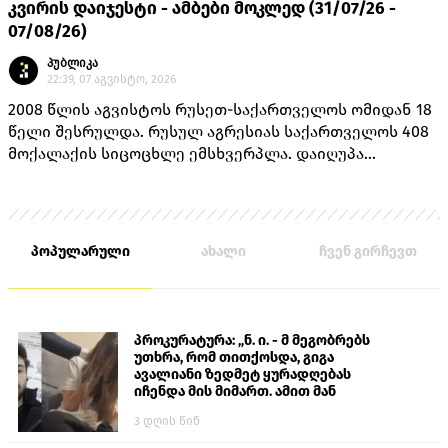
კვირის დაიჯესტი - ამბები მოკლედ (31/07/26 -
07/08/26)
პუბლიკა
22:39, 07 აგვისტო, 2026
2008 წლის აგვისტოს რუსეთ-საქართველოს ომიდან 18
წელი შესრულდა. რუსულ აგრესიას საქართველოს 408
მოქალაქის სიცოცხლე ემსხვერპლა. დაიღუპა
თავდაცვის სამინისტროს 170 მოსამსახურე, შინაგან
საქმეთა სამინისტროს 14 თანამშრომელი და 224
მშვიდობიანი მცხოვრები.
პოპულარული
ახალი
ჩვენ გირჩევთ
პროკურატურა: „ნ. ი. - მ მეგობრებს
უთხრა, რომ თითქოსდა, გიგა
ავალიანი ზედმეტ ყურადღებას
იჩენდა მის მიმართ. ამით მან
ალექსანდრე გაბაშვილი წააქეზა,
3 დღის წინ
თავს დასხმოდა გიგა ავალიანს“