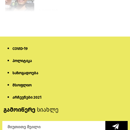
6 დღის წინ
პროკურატურამ გია ბარამიძის
განცხადებებზე სამშობლოს ღალატის
და საბოტაჟის მუხლებით გამოძიება
დაიწყო
21 საათის წინ
COVID-19
მიქანაძე: სტუდენტი მობილობით
პოლიტიკა
კერძო უნივერსიტეტში თუ გადადის,
დაფინანსება აღარ ექნება
საზოგადოება
6 დღის წინ
მსოფლიო
ნიკოლ ფაშინიანის ცოლს, ანნა
აკობიანს მოკვლით დაემუქრნენ —
არჩევნები 2021
სომხეთში გამოძიება დაიწყო
გამოიწერე
სიახლე
5 დღის წინ
მონიტორი: პირები, რომლებიც