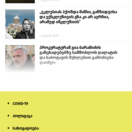
„ეკლესიას ჰქონდა შანსი, განზიდვისა
და ექსკლუზივის გზა კი არ აერჩია,
არამედ ინკლუზიის“
5 დღის წინ
პროკურატურამ გია ბარამიძის
განცხადებებზე სამშობლოს ღალატის
და საბოტაჟის მუხლებით გამოძიება
დაიწყო
3 დღის წინ
თურქეთის პარლამენტის წევრები
ანკარას აფხაზური პასპორტების
აღიარებისკენ მოუწოდებენ
COVID-19
2 დღის წინ
პოლიტიკა
მონიტორი: პირები, რომლებიც
თაღლითურ ქოლცენტრში
საზოგადოება
მუშაობდნენ, სავარაუდოდ, ისევ