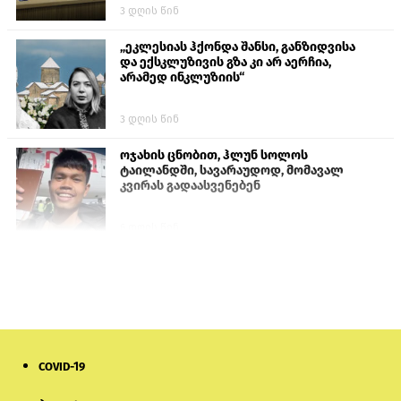
3 დღის წინ
„ეკლესიას ჰქონდა შანსი, განზიდვისა
და ექსკლუზივის გზა კი არ აერჩია,
არამედ ინკლუზიის“
3 დღის წინ
ოჯახის ცნობით, ჰლუნ სოლოს
ტაილანდში, სავარაუდოდ, მომავალ
კვირას გადაასვენებენ
6 დღის წინ
პროკურატურამ გია ბარამიძის
განცხადებებზე სამშობლოს ღალატის
და საბოტაჟის მუხლებით გამოძიება
დაიწყო
1 დღის წინ
COVID-19
თურქეთის პარლამენტის წევრები
ანკარას აფხაზური პასპორტების