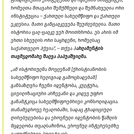
რომელთა მთავარი შემქმნელი და
შემნახველია
ორი
ინსტიტუცია – ქართული სახელმწიფო და ქართული
ეკლესია. მათი განცალკევება შეუძლებელია. მათი
ისტორია ცალ-ცალკე ვერ
მოითხრობა
. ეს არის იმ
ერთი სხეულის ორი საყრდენი, რომელსაც
საქართველო ჰქვია“, – თქვა პ
არლამენტის
თავმჯდომარე შალვა პაპუაშვილმა.
„ამ ისტორიულმა მოვლენამ [ქრისტიანობის
სახელმწიფო რელიგიად გამოცხადებამ]
განსაზღვრა ჩვენი იდენტობა, კულტურა,
ცივილიზაციური არჩევანი და კიდევ უფრო
განამტკიცა სახელმწიფოებრივი კონსოლიდაცია.
თანამედროვე რეალობაში, სადაც ტრადიციული
ღირებულებისა და ეროვნული იდენტობის წაშლის
მცდელობა თვალსაჩინოა, ეროვნულ ინტერესებზე
დაფუძნებული პოლიტიკის