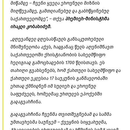
მიწამდე – ჩვენი ყველა ეროვნული მიზნის
მიღწევამდე, გამთლიანებულ და გაბრწყინებულ
საქართველომდე“, – თქვა
პრემიერ-მინისტრმა
ირაკლი კობახიძემ.
„დღევანდელ დღესასწაულს განსაკუთრებული
მნიშვნელობა აქვს, რადგანაც წელს აღვნიშნავთ
საქართველოში ქრისტიანობის სახელმწიფო
რელიგიად გამოცხადების 1700 წლისთავს. ეს
თარიღი გვახსენებს, რომ ქართული სახელმწიფო და
ქართული ეკლესია 17 საუკუნის განმავლობაში
ერთად ქმნიდნენ იმ სულიერ და ეროვნულ
საფუძველს, რომელმაც ურთულეს ეპოქებში
გადაგვარჩინა.
გადაგვარჩინა ჩვენმა
თვითშეგნებამ
და სამმა
უმთავრესმა საუნჯემ – ქვეყნის სიყვარულმა,
ტრადიციების ერთგულებამ და რწმენის
სიმტკიცემ
,