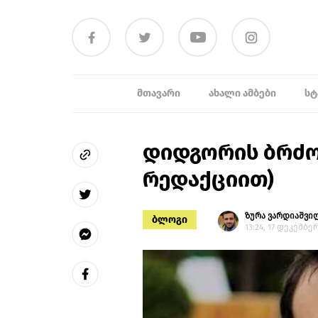
ᲛᲗᲐᲕᲐᲠᲘ
ᲐᲮᲐᲚᲘ ᲐᲛᲑᲔᲑᲘ
ᲡᲢ
დიდგორის ბრძო
რედაქციით)
ზურა ვარდიაშვი
ბლოგი
13:24, 17 დეკემბერ