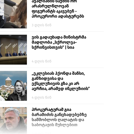
გიგა ავალიანს“
ავალიანის საქმის ორ
არასრულწლოვან
ფიგურანტს აკავებენ -
პროკურორი ადასტურებს
3 დღის წინ
ვის გადაუხადა მინისტრმა
მადლობა „სქროლვა-
სქრინვისთვის“ | სია
4 დღის წინ
„ეკლესიას ჰქონდა შანსი,
განზიდვისა და
ექსკლუზივის გზა კი არ
აერჩია, არამედ ინკლუზიის“
4 დღის წინ
პროკურატურამ გია
ბარამიძის განცხადებებზე
სამშობლოს ღალატის და
საბოტაჟის მუხლებით
გამოძიება დაიწყო
2 დღის წინ