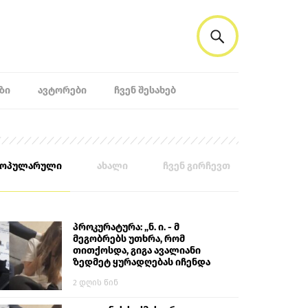
ᲖᲘ
ᲐᲕᲢᲝᲠᲔᲑᲘ
ᲩᲕᲔᲜ ᲨᲔᲡᲐᲮᲔᲑ
პოპულარული
ახალი
ჩვენ გირჩევთ
პროკურატურა: „ნ. ი. - მ
მეგობრებს უთხრა, რომ
თითქოსდა, გიგა ავალიანი
ზედმეტ ყურადღებას იჩენდა
მის მიმართ. ამით მან
2 დღის წინ
ალექსანდრე გაბაშვილი
წააქეზა, თავს დასხმოდა