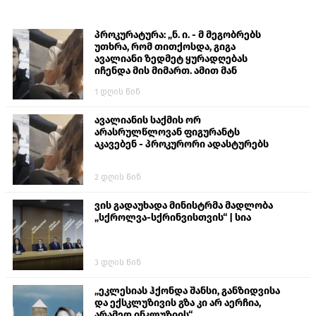
პროკურატურა: „ნ. ი. - მ მეგობრებს
უთხრა, რომ თითქოსდა, გიგა
ავალიანი ზედმეტ ყურადღებას
იჩენდა მის მიმართ. ამით მან
ალექსანდრე გაბაშვილი წააქეზა,
1 დღის წინ
თავს დასხმოდა გიგა ავალიანს“
ავალიანის საქმის ორ
არასრულწლოვან ფიგურანტს
აკავებენ - პროკურორი ადასტურებს
2 დღის წინ
ვის გადაუხადა მინისტრმა მადლობა
„სქროლვა-სქრინვისთვის“ | სია
3 დღის წინ
„ეკლესიას ჰქონდა შანსი, განზიდვისა
და ექსკლუზივის გზა კი არ აერჩია,
არამედ ინკლუზიის“