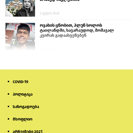
3 დღის წინ
ოჯახის ცნობით, ჰლუნ სოლოს
ტაილანდში, სავარაუდოდ, მომავალ
კვირას გადაასვენებენ
6 დღის წინ
პროკურატურამ გია ბარამიძის
განცხადებებზე სამშობლოს ღალატის
და საბოტაჟის მუხლებით გამოძიება
დაიწყო
COVID-19
13 საათის წინ
პოლიტიკა
მიქანაძე: სტუდენტი მობილობით
კერძო უნივერსიტეტში თუ გადადის,
საზოგადოება
დაფინანსება აღარ ექნება
მსოფლიო
6 დღის წინ
არჩევნები 2021