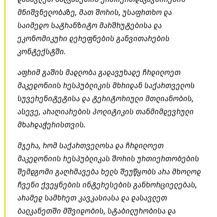
მნიშვნელობაზე, მათ შორის, უსაფრთხო და
საიმედო სატრანზიტო მარშრუტებისა და
ეკონომიკური დერეფნების განვითარების
კონტექსტში.
აფრიმ გაშის მადლობა გადავუხადე ჩრდილოეთ
მაკედონიის რესპუბლიკის მხრიდან საქართველოს
სუვერენიტეტისა და ტერიტორიული მთლიანობის,
ასევე, არაღიარების პოლიტიკის თანმიმდევრული
მხარდაჭერისთვის.
მჯერა, რომ საქართველოსა და ჩრდილოეთ
მაკედონიის რესპუბლიკას შორის ურთიერთობების
შემდგომი გაღრმავება ხელს შეუწყობს არა მხოლოდ
ჩვენი ქვეყნების ინტერესების განხორციელებას,
არამედ სამხრეთ კავკასიასა და დასავლეთ
ბალკანეთში მშვიდობის, სტაბილურობისა და