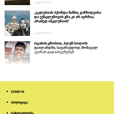
2 დღის წინ
„ეკლესიას ჰქონდა შანსი, განზიდვისა
და ექსკლუზივის გზა კი არ აერჩია,
არამედ ინკლუზიის“
2 დღის წინ
ოჯახის ცნობით, ჰლუნ სოლოს
ტაილანდში, სავარაუდოდ, მომავალ
კვირას გადაასვენებენ
5 დღის წინ
სემეკმა ელექტროენერგიის სრულ
გათიშვაზე პირველადი შეფასება
წარადგინა
COVID-19
6 დღის წინ
პოლიტიკა
მიქანაძე: სტუდენტი მობილობით
კერძო უნივერსიტეტში თუ გადადის,
საზოგადოება
დაფინანსება აღარ ექნება