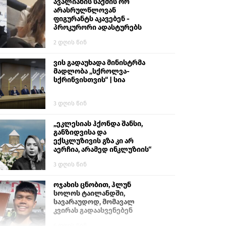
გიგა ავალიანს“
ავალიანის საქმის ორ
არასრულწლოვან
ფიგურანტს აკავებენ -
პროკურორი ადასტურებს
2 დღის წინ
ვის გადაუხადა მინისტრმა
მადლობა „სქროლვა-
სქრინვისთვის“ | სია
3 დღის წინ
„ეკლესიას ჰქონდა შანსი,
განზიდვისა და
ექსკლუზივის გზა კი არ
აერჩია, არამედ ინკლუზიის“
3 დღის წინ
ოჯახის ცნობით, ჰლუნ
სოლოს ტაილანდში,
სავარაუდოდ, მომავალ
კვირას გადაასვენებენ
6 დღის წინ