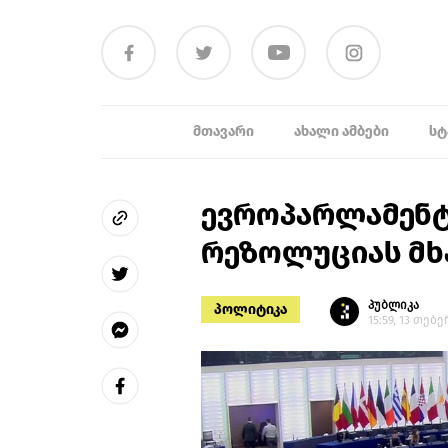
ᲛᲗᲐᲕᲐᲠᲘ
ᲐᲮᲐᲚᲘ ᲐᲛᲑᲔᲑᲘ
ᲡᲢ
ევროპარლამენტ
რეზოლუციას მხ
პუბლიკა
პოლიტიკა
15:59, 13 თებ