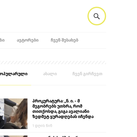
ᲖᲘ
ᲐᲕᲢᲝᲠᲔᲑᲘ
ᲩᲕᲔᲜ ᲨᲔᲡᲐᲮᲔᲑ
პოპულარული
ახალი
ჩვენ გირჩევთ
პროკურატურა: „ნ. ი. - მ
მეგობრებს უთხრა, რომ
თითქოსდა, გიგა ავალიანი
ზედმეტ ყურადღებას იჩენდა
მის მიმართ. ამით მან
1 დღის წინ
ალექსანდრე გაბაშვილი
წააქეზა, თავს დასხმოდა