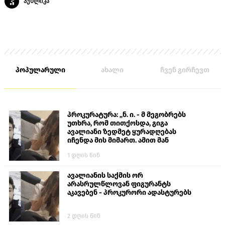
პუბლიკა
პოპულარული
ახალი
ჩვენ გირჩევთ
პროკურატურა: „ნ. ი. - მ მეგობრებს
უთხრა, რომ თითქოსდა, გიგა
ავალიანი ზედმეტ ყურადღებას
იჩენდა მის მიმართ. ამით მან
ალექსანდრე გაბაშვილი წააქეზა,
1 დღის წინ
თავს დასხმოდა გიგა ავალიანს“
ავალიანის საქმის ორ
არასრულწლოვან ფიგურანტს
აკავებენ - პროკურორი ადასტურებს
2 დღის წინ