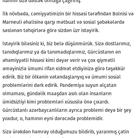
hamını sizə dəstək olmağa çağırırıq.
İlk növbədə, cəmiyyətimizin bir hissəsi tərəfindən Bolnisi və
Marneuli əhalisinə qarşı mətbuat və sosial şəbəkələrdə
səslənən təhqirlərə görə sizdən üzr istəyirik.
İstəyirik biləsiniz ki, biz belə düşünmürük. Sizə dostlarımız,
tanıdıqlarımız ya da tanımadıqlarımız, Gürcüstanın ən
əhəmiyyətli hissəsi kimi dəyər verir və çox qiymətli
əməyinizlə ümumi rifan xidmət etdiyinizə görə təşəkkür
edirik. Biz bir ölkənin vətəndaşlarıyıq və ümumi sosial
problemlərini dərk edirik. Pandemiya suyun əlçatan
olmaması, gündəlik maaşdan asılı olan insanların
ümidsizliyi kimi problemləri xüsusilə önə çıxardı.
Gürcüstanlı azərbaycanlıların ayrıca problemi deyə bir şey
yoxdur, o, hamının eyni dərəcədə problemidir.
Sizə ürəkdən həmrəy olduğumuzu bildirib, yaranmış çətin