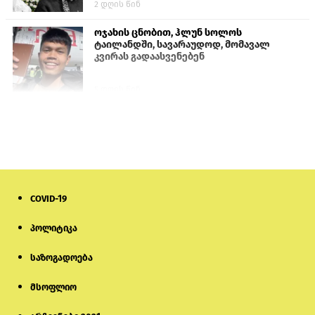
2 დღის წინ
ოჯახის ცნობით, ჰლუნ სოლოს
ტაილანდში, სავარაუდოდ, მომავალ
კვირას გადაასვენებენ
5 დღის წინ
სემეკმა ელექტროენერგიის სრულ
გათიშვაზე პირველადი შეფასება
წარადგინა
6 დღის წინ
COVID-19
მიქანაძე: სტუდენტი მობილობით
კერძო უნივერსიტეტში თუ გადადის,
დაფინანსება აღარ ექნება
პოლიტიკა
საზოგადოება
5 დღის წინ
მსოფლიო
ნიკოლ ფაშინიანის ცოლს, ანნა
აკობიანს მოკვლით დაემუქრნენ —
სომხეთში გამოძიება დაიწყო