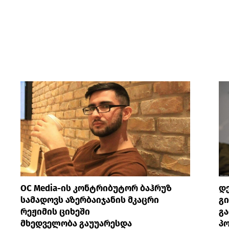
OC Media-ის კონტრიბუტორ ბაჰრუზ
დე
სამადოვს აზერბაიჯანის მკაცრი
გი
რეჟიმის ციხეში
გ
მხედველობა გაუუარესდა
პ