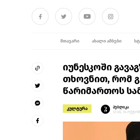
ᲛᲗᲐᲕᲐᲠᲘ
ᲐᲮᲐᲚᲘ ᲐᲛᲑᲔᲑᲘ
ᲡᲢ
იუნესკოში გავა
თხოვნით, რომ 
წარიმართოს სამ
პუბლიკა
კულტურა
12:45, 14 ოქტო