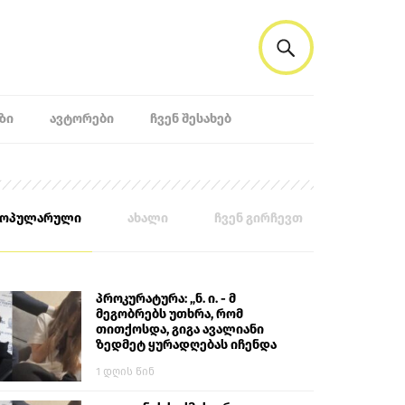
ᲖᲘ
ᲐᲕᲢᲝᲠᲔᲑᲘ
ᲩᲕᲔᲜ ᲨᲔᲡᲐᲮᲔᲑ
პოპულარული
ახალი
ჩვენ გირჩევთ
პროკურატურა: „ნ. ი. - მ
მეგობრებს უთხრა, რომ
თითქოსდა, გიგა ავალიანი
ზედმეტ ყურადღებას იჩენდა
მის მიმართ. ამით მან
1 დღის წინ
ალექსანდრე გაბაშვილი
წააქეზა, თავს დასხმოდა