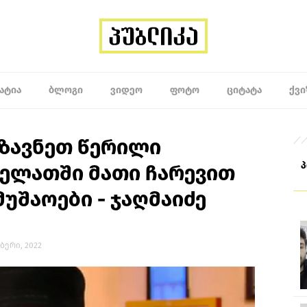
ᲐᲢᲘᲐ
ᲑᲚᲝᲒᲘ
ᲕᲘᲓᲔᲝ
ᲤᲝᲢᲝ
ᲪᲘᲢᲐᲢᲐ
ᲥᲕᲘ
გზავნეთ წერილი
გელათში მათი ჩარევით
უშაოები - ჯაღმაიძე
მბერი, 2022