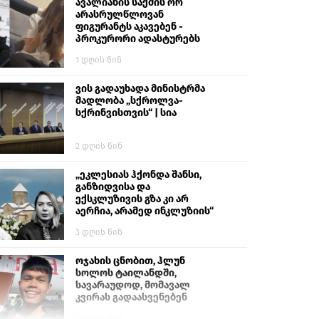
გიგა ავალიანს“
ავალიანის საქმის ორ
არასრულწლოვან
ფიგურანტს აკავებენ -
პროკურორი ადასტურებს
1 დღის წინ
ვის გადაუხადა მინისტრმა
მადლობა „სქროლვა-
სქრინვისთვის“ | სია
2 დღის წინ
„ეკლესიას ჰქონდა შანსი,
განზიდვისა და
ექსკლუზივის გზა კი არ
აერჩია, არამედ ინკლუზიის“
3 დღის წინ
ოჯახის ცნობით, ჰლუნ
სოლოს ტაილანდში,
სავარაუდოდ, მომავალ
კვირას გადაასვენებენ
6 დღის წინ