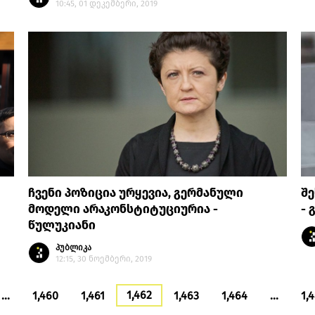
10:45, 01 დეკემბერი, 2019
ჩვენი პოზიცია ურყევია, გერმანული
შ
მოდელი არაკონსტიტუციურია -
- 
წულუკიანი
პუბლიკა
12:15, 30 ნოემბერი, 2019
1,462
…
1,460
1,461
1,463
1,464
…
1,