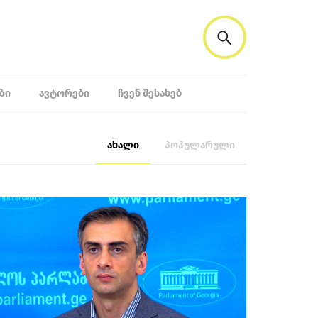
ᲖᲘ
ᲐᲕᲢᲝᲠᲔᲑᲘ
ᲩᲕᲔᲜ ᲨᲔᲡᲐᲮᲔᲑ
ახალი
პოპულარული