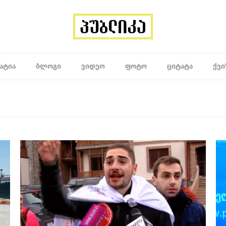
ᲐᲢᲘᲐ
ᲑᲚᲝᲒᲘ
ᲕᲘᲓᲔᲝ
ᲤᲝᲢᲝ
ᲪᲘᲢᲐᲢᲐ
ᲥᲕᲘ