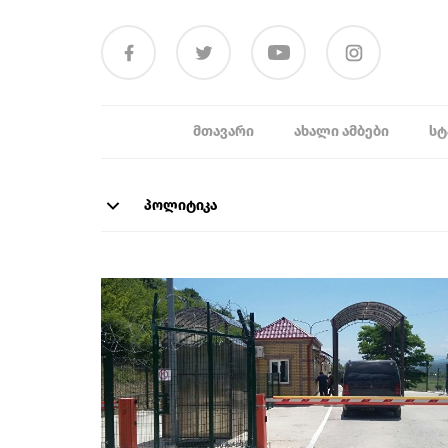
ᲛᲗᲐᲕᲐᲠᲘ
ᲐᲮᲐᲚᲘ ᲐᲛᲑᲔᲑᲘ
ᲡᲢ
პოლიტიკა