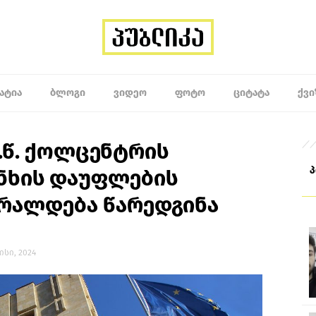
ᲐᲢᲘᲐ
ᲑᲚᲝᲒᲘ
ᲕᲘᲓᲔᲝ
ᲤᲝᲢᲝ
ᲪᲘᲢᲐᲢᲐ
ᲥᲕᲘ
.წ. ქოლცენტრის
ნხის დაუფლების
ბრალდება წარედგინა
ლისი, 2024