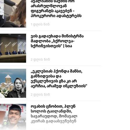
გიგა ავალიანს“
ავალიანის საქმის ორ
არასრულწლოვან
ფიგურანტს აკავებენ -
პროკურორი ადასტურებს
1 დღის წინ
ვის გადაუხადა მინისტრმა
მადლობა „სქროლვა-
სქრინვისთვის“ | სია
2 დღის წინ
„ეკლესიას ჰქონდა შანსი,
განზიდვისა და
ექსკლუზივის გზა კი არ
აერჩია, არამედ ინკლუზიის“
2 დღის წინ
ოჯახის ცნობით, ჰლუნ
სოლოს ტაილანდში,
სავარაუდოდ, მომავალ
კვირას გადაასვენებენ
5 დღის წინ