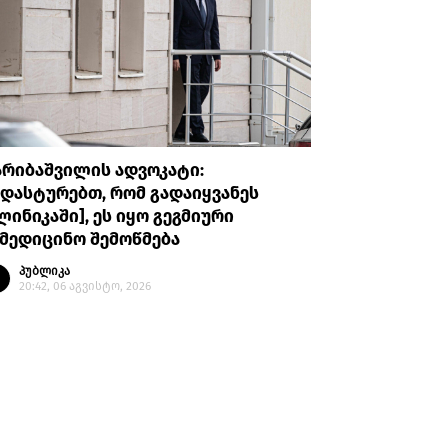
არიბაშვილის ადვოკატი:
პროკურატუ
დასტურებთ, რომ გადაიყვანეს
უთხრა, რ
ლინიკაში], ეს იყო გეგმიური
ავალიანი
მედიცინო შემოწმება
მის მიმა
გაბაშვილ
პუბლიკა
გიგა ავა
20:42, 06 აგვისტო, 2026
პუბლი
20:08, 