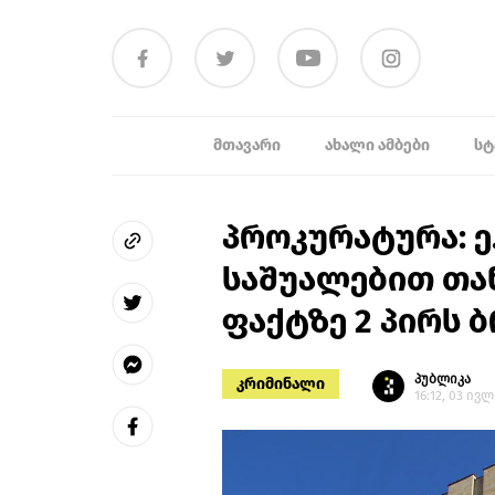
ᲛᲗᲐᲕᲐᲠᲘ
ᲐᲮᲐᲚᲘ ᲐᲛᲑᲔᲑᲘ
ᲡᲢ
პროკურატურა: ე
საშუალებით თა
ფაქტზე 2 პირს 
პუბლიკა
კრიმინალი
16:12, 03 ივ