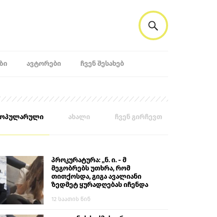
ᲖᲘ
ᲐᲕᲢᲝᲠᲔᲑᲘ
ᲩᲕᲔᲜ ᲨᲔᲡᲐᲮᲔᲑ
პოპულარული
ახალი
ჩვენ გირჩევთ
პროკურატურა: „ნ. ი. - მ
მეგობრებს უთხრა, რომ
თითქოსდა, გიგა ავალიანი
ზედმეტ ყურადღებას იჩენდა
მის მიმართ. ამით მან
12 საათის წინ
ალექსანდრე გაბაშვილი
წააქეზა, თავს დასხმოდა