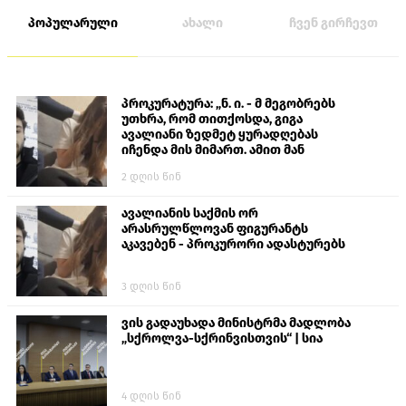
პოპულარული
ახალი
ჩვენ გირჩევთ
პროკურატურა: „ნ. ი. - მ მეგობრებს
უთხრა, რომ თითქოსდა, გიგა
ავალიანი ზედმეტ ყურადღებას
იჩენდა მის მიმართ. ამით მან
ალექსანდრე გაბაშვილი წააქეზა,
2 დღის წინ
თავს დასხმოდა გიგა ავალიანს“
ავალიანის საქმის ორ
არასრულწლოვან ფიგურანტს
აკავებენ - პროკურორი ადასტურებს
3 დღის წინ
ვის გადაუხადა მინისტრმა მადლობა
„სქროლვა-სქრინვისთვის“ | სია
4 დღის წინ