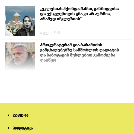
„ეკლესიას ჰქონდა შანსი, განზიდვისა
და ექსკლუზივის გზა კი არ აერჩია,
არამედ ინკლუზიის“
4 დღის წინ
პროკურატურამ გია ბარამიძის
განცხადებებზე სამშობლოს ღალატის
და საბოტაჟის მუხლებით გამოძიება
დაიწყო
1 დღის წინ
თურქეთის პარლამენტის წევრები
ანკარას აფხაზური პასპორტების
აღიარებისკენ მოუწოდებენ
1 დღის წინ
COVID-19
ნიკოლ ფაშინიანის ცოლს, ანნა
აკობიანს მოკვლით დაემუქრნენ —
სომხეთში გამოძიება დაიწყო
პოლიტიკა