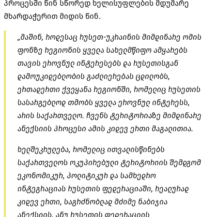
პროცესში წინ სწორედ ხელისუფლების მდუმარე
მხარდაჭერით მიდის წინ.
„მაშინ, როდესაც რუსეთ-უკრაინის მიმდინარე ომის
ფონზე რეგიონის ყველა სახელმწიფო ამყარებს
თავის ეროვნულ ინტერესებს და რუსეთისგან
დამოუკიდებლობის გაძლიერებას ცდილობს,
ერთადერთი ქვეყანა რეგიონში, რომელიც რუსეთის
სასარგებლოდ თმობს ყველა ეროვნულ ინტერესს,
არის საქართველო. ჩვენს ტერიტორიაზე მიმდინარე
ანექსიის პროცესი ამის კიდევ ერთი მაგალითია.
ხელშეკრულება, რომელიც ითვალისწინებს
საქართველოს ოკუპირებული ტერიტორიის შემდგომ
ეკონომიკურ, პოლიტიკურ და სამხედრო
ინტეგრაციას რუსეთის ფედერაციაში, რეალურად
კიდევ ერთი, საგრძნობლად მძიმე ნაბიჯია
ანექსიის, ანუ რუსეთის ფედერაციის