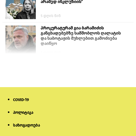
არამედ ინკლუზიის“
5 დღის წინ
პროკურატურამ გია ბარამიძის
განცხადებებზე სამშობლოს ღალატის
და საბოტაჟის მუხლებით გამოძიება
დაიწყო
3 დღის წინ
თურქეთის პარლამენტის წევრები
ანკარას აფხაზური პასპორტების
აღიარებისკენ მოუწოდებენ
2 დღის წინ
COVID-19
მონიტორი: პირები, რომლებიც
თაღლითურ ქოლცენტრში
მუშაობდნენ, სავარაუდოდ, ისევ
პოლიტიკა
აგრძელებენ დანაშაულებრივ
საქმიანობას
საზოგადოება
5 დღის წინ