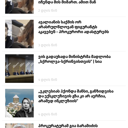
იჩენდა მის მიმართ. ამით მან
ალექსანდრე გაბაშვილი წააქეზა,
2 დღის წინ
თავს დასხმოდა გიგა ავალიანს“
ავალიანის საქმის ორ
არასრულწლოვან ფიგურანტს
აკავებენ - პროკურორი ადასტურებს
3 დღის წინ
ვის გადაუხადა მინისტრმა მადლობა
„სქროლვა-სქრინვისთვის“ | სია
4 დღის წინ
„ეკლესიას ჰქონდა შანსი, განზიდვისა
და ექსკლუზივის გზა კი არ აერჩია,
არამედ ინკლუზიის“
4 დღის წინ
პროკურატურამ გია ბარამიძის