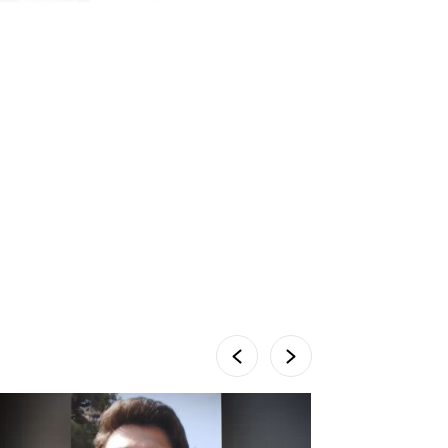
პროკურატურამ გია
ბარამიძის განცხადებებზე
სამშობლოს ღალატის და
საბოტაჟის მუხლებით
გამოძიება დაიწყო
7 საათის წინ
მიქანაძე: სტუდენტი
მობილობით კერძო
უნივერსიტეტში თუ
გადადის, დაფინანსება აღარ
ექნება
6 დღის წინ
ნიკოლ ფაშინიანის ცოლს,
ანნა აკობიანს მოკვლით
დაემუქრნენ — სომხეთში
გამოძიება დაიწყო
5 დღის წინ
მონიტორი: პირები,
რომლებიც თაღლითურ
ქოლცენტრში მუშაობდნენ,