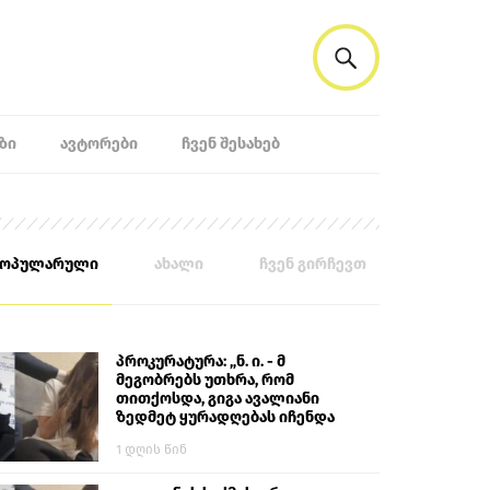
ᲖᲘ
ᲐᲕᲢᲝᲠᲔᲑᲘ
ᲩᲕᲔᲜ ᲨᲔᲡᲐᲮᲔᲑ
პოპულარული
ახალი
ჩვენ გირჩევთ
პროკურატურა: „ნ. ი. - მ
მეგობრებს უთხრა, რომ
თითქოსდა, გიგა ავალიანი
ზედმეტ ყურადღებას იჩენდა
მის მიმართ. ამით მან
1 დღის წინ
ალექსანდრე გაბაშვილი
წააქეზა, თავს დასხმოდა