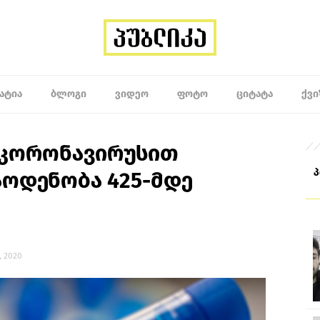
ᲐᲢᲘᲐ
ᲑᲚᲝᲒᲘ
ᲕᲘᲓᲔᲝ
ᲤᲝᲢᲝ
ᲪᲘᲢᲐᲢᲐ
ᲥᲕᲘ
 კორონავირუსით
აოდენობა 425-მდე
, 2020