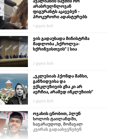
გიგა ავალიანს“
ავალიანის საქმის ორ
არასრულწლოვან
ფიგურანტს აკავებენ -
პროკურორი ადასტურებს
1 დღის წინ
ვის გადაუხადა მინისტრმა
მადლობა „სქროლვა-
სქრინვისთვის“ | სია
2 დღის წინ
„ეკლესიას ჰქონდა შანსი,
განზიდვისა და
ექსკლუზივის გზა კი არ
აერჩია, არამედ ინკლუზიის“
3 დღის წინ
ოჯახის ცნობით, ჰლუნ
სოლოს ტაილანდში,
სავარაუდოდ, მომავალ
კვირას გადაასვენებენ
6 დღის წინ