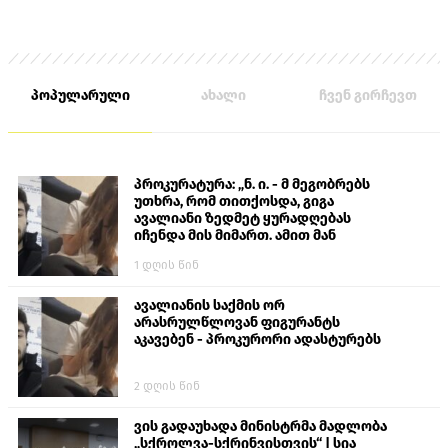
პოპულარული
ახალი
ჩვენ გირჩევთ
პროკურატურა: „ნ. ი. - მ მეგობრებს
უთხრა, რომ თითქოსდა, გიგა
ავალიანი ზედმეტ ყურადღებას
იჩენდა მის მიმართ. ამით მან
ალექსანდრე გაბაშვილი წააქეზა,
1 დღის წინ
თავს დასხმოდა გიგა ავალიანს“
ავალიანის საქმის ორ
არასრულწლოვან ფიგურანტს
აკავებენ - პროკურორი ადასტურებს
2 დღის წინ
ვის გადაუხადა მინისტრმა მადლობა
„სქროლვა-სქრინვისთვის“ | სია