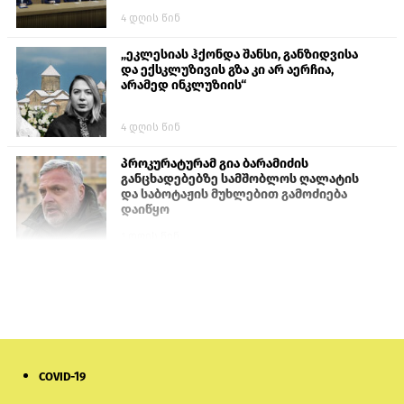
4 დღის წინ
„ეკლესიას ჰქონდა შანსი, განზიდვისა
და ექსკლუზივის გზა კი არ აერჩია,
არამედ ინკლუზიის“
4 დღის წინ
პროკურატურამ გია ბარამიძის
განცხადებებზე სამშობლოს ღალატის
და საბოტაჟის მუხლებით გამოძიება
დაიწყო
1 დღის წინ
თურქეთის პარლამენტის წევრები
ანკარას აფხაზური პასპორტების
აღიარებისკენ მოუწოდებენ
1 დღის წინ
COVID-19
ნიკოლ ფაშინიანის ცოლს, ანნა
აკობიანს მოკვლით დაემუქრნენ —