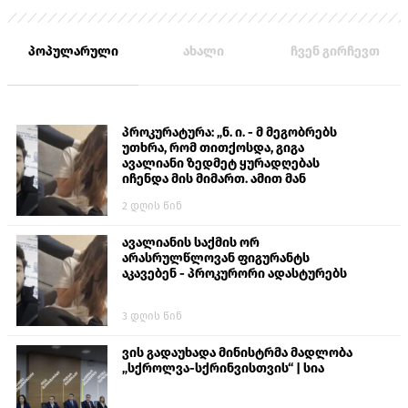
პოპულარული
ახალი
ჩვენ გირჩევთ
პროკურატურა: „ნ. ი. - მ მეგობრებს
უთხრა, რომ თითქოსდა, გიგა
ავალიანი ზედმეტ ყურადღებას
იჩენდა მის მიმართ. ამით მან
ალექსანდრე გაბაშვილი წააქეზა,
2 დღის წინ
თავს დასხმოდა გიგა ავალიანს“
ავალიანის საქმის ორ
არასრულწლოვან ფიგურანტს
აკავებენ - პროკურორი ადასტურებს
3 დღის წინ
ვის გადაუხადა მინისტრმა მადლობა
„სქროლვა-სქრინვისთვის“ | სია