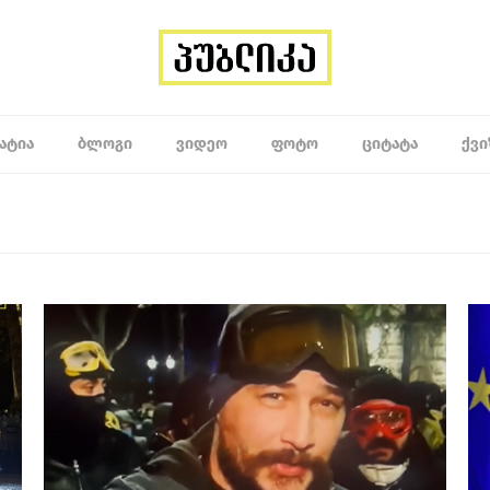
ᲐᲢᲘᲐ
ᲑᲚᲝᲒᲘ
ᲕᲘᲓᲔᲝ
ᲤᲝᲢᲝ
ᲪᲘᲢᲐᲢᲐ
ᲥᲕᲘ