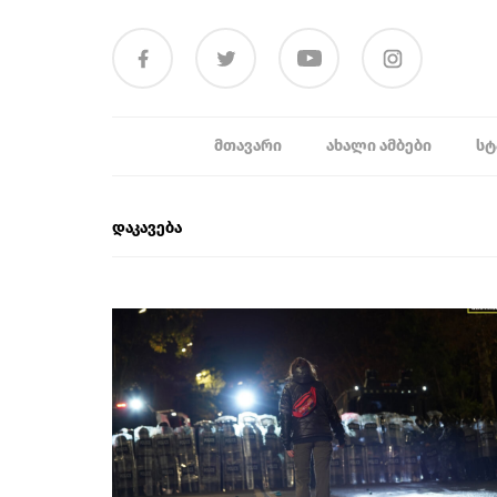
ᲛᲗᲐᲕᲐᲠᲘ
ᲐᲮᲐᲚᲘ ᲐᲛᲑᲔᲑᲘ
ᲡᲢ
დაკავება