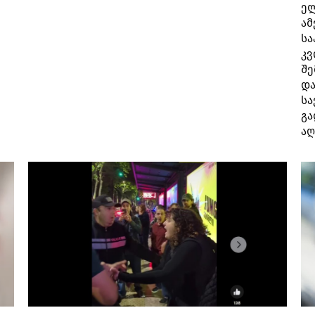
ელ
ამ
სა
კვ
შე
და
სა
გა
აღ