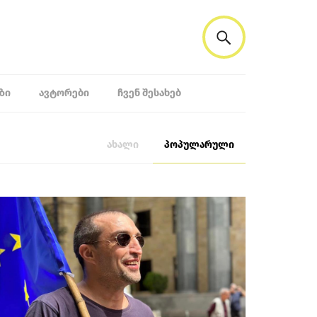
ᲖᲘ
ᲐᲕᲢᲝᲠᲔᲑᲘ
ᲩᲕᲔᲜ ᲨᲔᲡᲐᲮᲔᲑ
ახალი
პოპულარული