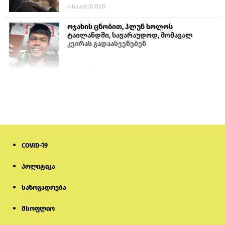
6 საათის წინ
ოჯახის ცნობით, ჰლუნ სოლოს
ტაილანდში, სავარაუდოდ, მომავალ
კვირას გადაასვენებენ
4 დღის წინ
სომხეთში რუს ბლოგერს სომხების
შეურაცხმყოფელი განცხადებების
გამო ბრალი წარუდგინეს
6 დღის წინ
COVID-19
ისტორიაში პირველად სომხეთის
კათოლიკოსი სასამართლოს წინაშე
წარსდგება
პოლიტიკა
საზოგადოება
6 დღის წინ
მსოფლიო
სემეკმა ელექტროენერგიის სრულ
გათიშვაზე პირველადი შეფასება