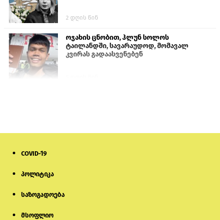
2 დღის წინ
ოჯახის ცნობით, ჰლუნ სოლოს
ტაილანდში, სავარაუდოდ, მომავალ
კვირას გადაასვენებენ
5 დღის წინ
სემეკმა ელექტროენერგიის სრულ
გათიშვაზე პირველადი შეფასება
წარადგინა
6 დღის წინ
COVID-19
მიქანაძე: სტუდენტი მობილობით
კერძო უნივერსიტეტში თუ გადადის,
დაფინანსება აღარ ექნება
პოლიტიკა
საზოგადოება
5 დღის წინ
მსოფლიო
ნიკოლ ფაშინიანის ცოლს, ანნა