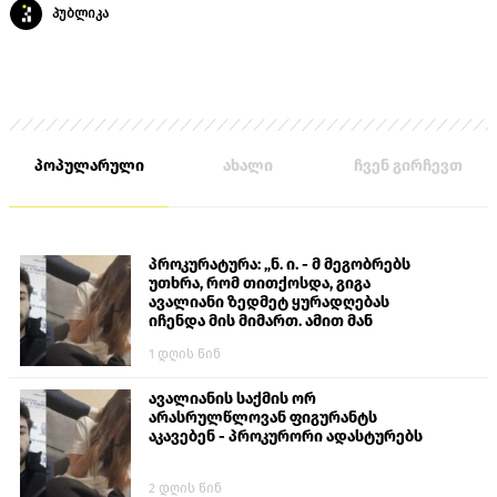
პუბლიკა
პოპულარული
ახალი
ჩვენ გირჩევთ
პროკურატურა: „ნ. ი. - მ მეგობრებს
უთხრა, რომ თითქოსდა, გიგა
ავალიანი ზედმეტ ყურადღებას
იჩენდა მის მიმართ. ამით მან
ალექსანდრე გაბაშვილი წააქეზა,
1 დღის წინ
თავს დასხმოდა გიგა ავალიანს“
ავალიანის საქმის ორ
არასრულწლოვან ფიგურანტს
აკავებენ - პროკურორი ადასტურებს
2 დღის წინ