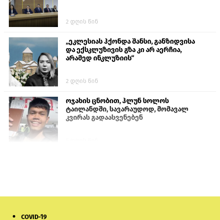
2 დღის წინ
„ეკლესიას ჰქონდა შანსი, განზიდვისა
და ექსკლუზივის გზა კი არ აერჩია,
არამედ ინკლუზიის“
2 დღის წინ
ოჯახის ცნობით, ჰლუნ სოლოს
ტაილანდში, სავარაუდოდ, მომავალ
კვირას გადაასვენებენ
5 დღის წინ
სემეკმა ელექტროენერგიის სრულ
გათიშვაზე პირველადი შეფასება
წარადგინა
6 დღის წინ
COVID-19
მიქანაძე: სტუდენტი მობილობით