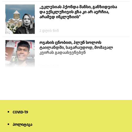
„ეკლესიას ჰქონდა შანსი, განზიდვისა
და ექსკლუზივის გზა კი არ აერჩია,
არამედ ინკლუზიის“
2 დღის წინ
ოჯახის ცნობით, ჰლუნ სოლოს
ტაილანდში, სავარაუდოდ, მომავალ
კვირას გადაასვენებენ
5 დღის წინ
სემეკმა ელექტროენერგიის სრულ
გათიშვაზე პირველადი შეფასება
წარადგინა
6 დღის წინ
COVID-19
პროკურატურა: „ნ. ი. - მ მეგობრებს
უთხრა, რომ თითქოსდა, გიგა
ავალიანი ზედმეტ ყურადღებას
პოლიტიკა
იჩენდა მის მიმართ. ამით მან