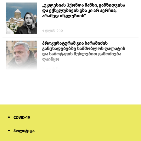
„ეკლესიას ჰქონდა შანსი, განზიდვისა
და ექსკლუზივის გზა კი არ აერჩია,
არამედ ინკლუზიის“
4 დღის წინ
პროკურატურამ გია ბარამიძის
განცხადებებზე სამშობლოს ღალატის
და საბოტაჟის მუხლებით გამოძიება
დაიწყო
1 დღის წინ
თურქეთის პარლამენტის წევრები
ანკარას აფხაზური პასპორტების
აღიარებისკენ მოუწოდებენ
1 დღის წინ
COVID-19
ნიკოლ ფაშინიანის ცოლს, ანნა
აკობიანს მოკვლით დაემუქრნენ —
სომხეთში გამოძიება დაიწყო
პოლიტიკა