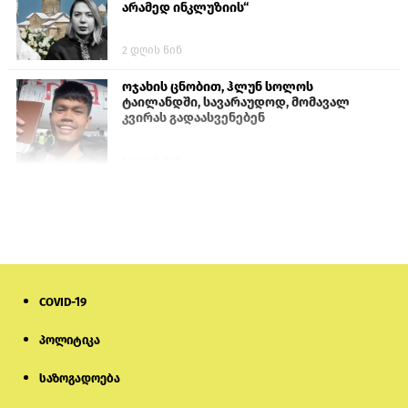
არამედ ინკლუზიის“
2 დღის წინ
ოჯახის ცნობით, ჰლუნ სოლოს
ტაილანდში, სავარაუდოდ, მომავალ
კვირას გადაასვენებენ
5 დღის წინ
სემეკმა ელექტროენერგიის სრულ
გათიშვაზე პირველადი შეფასება
წარადგინა
6 დღის წინ
COVID-19
პროკურატურამ გია ბარამიძის
განცხადებებზე სამშობლოს ღალატის
და საბოტაჟის მუხლებით გამოძიება
პოლიტიკა
დაიწყო
საზოგადოება
2 საათის წინ