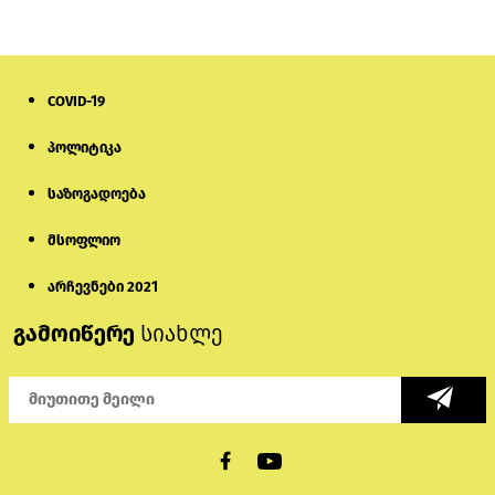
სომხეთში რუს ბლოგერს სომხების
შეურაცხმყოფელი განცხადებების
გამო ბრალი წარუდგინეს
6 დღის წინ
COVID-19
ისტორიაში პირველად სომხეთის
პოლიტიკა
კათოლიკოსი სასამართლოს წინაშე
წარსდგება
საზოგადოება
6 დღის წინ
მსოფლიო
სემეკმა ელექტროენერგიის სრულ
გათიშვაზე პირველადი შეფასება
არჩევნები 2021
წარადგინა
გამოიწერე
სიახლე
5 დღის წინ
მიქანაძე: სტუდენტი მობილობით
კერძო უნივერსიტეტში თუ გადადის,
დაფინანსება აღარ ექნება
4 დღის წინ