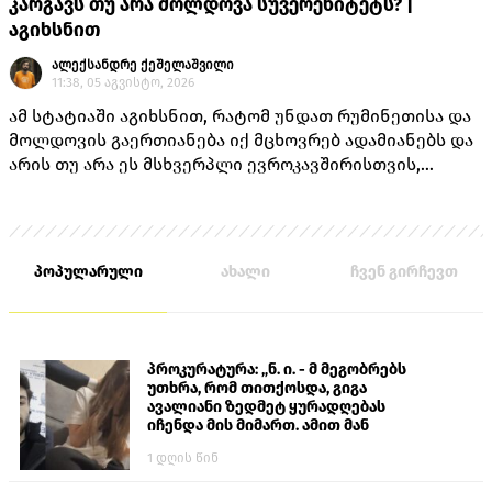
კარგავს თუ არა მოლდოვა სუვერენიტეტს? |
აგიხსნით
ალექსანდრე ქეშელაშვილი
11:38, 05 აგვისტო, 2026
ამ სტატიაში აგიხსნით, რატომ უნდათ რუმინეთისა და
მოლდოვის გაერთიანება იქ მცხოვრებ ადამიანებს და
არის თუ არა ეს მსხვერპლი ევროკავშირისთვის,
როგორც ამას „ქართული ოცნების“ ლიდერებისგან
უკვე არაერთხელ მოისმენდით.
პოპულარული
ახალი
ჩვენ გირჩევთ
პროკურატურა: „ნ. ი. - მ მეგობრებს
უთხრა, რომ თითქოსდა, გიგა
ავალიანი ზედმეტ ყურადღებას
იჩენდა მის მიმართ. ამით მან
ალექსანდრე გაბაშვილი წააქეზა,
1 დღის წინ
თავს დასხმოდა გიგა ავალიანს“