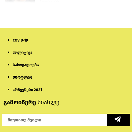
6 დღის წინ
პროკურატურამ გია ბარამიძის
განცხადებებზე სამშობლოს ღალატის
და საბოტაჟის მუხლებით გამოძიება
დაიწყო
9 საათის წინ
COVID-19
მიქანაძე: სტუდენტი მობილობით
პოლიტიკა
კერძო უნივერსიტეტში თუ გადადის,
დაფინანსება აღარ ექნება
საზოგადოება
6 დღის წინ
მსოფლიო
ნიკოლ ფაშინიანის ცოლს, ანნა
აკობიანს მოკვლით დაემუქრნენ —
არჩევნები 2021
სომხეთში გამოძიება დაიწყო
გამოიწერე
სიახლე
5 დღის წინ
მონიტორი: პირები, რომლებიც
თაღლითურ ქოლცენტრში
მუშაობდნენ, სავარაუდოდ, ისევ