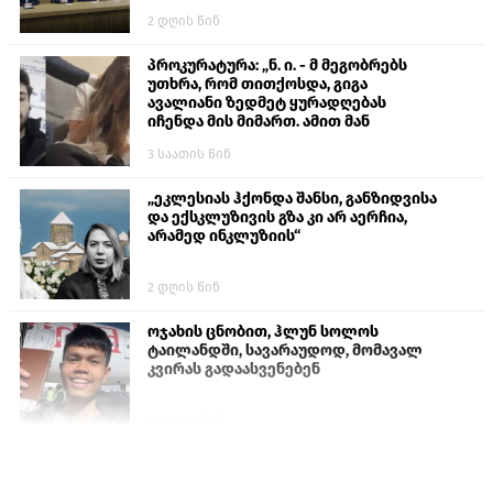
2 დღის წინ
პროკურატურა: „ნ. ი. - მ მეგობრებს
უთხრა, რომ თითქოსდა, გიგა
ავალიანი ზედმეტ ყურადღებას
იჩენდა მის მიმართ. ამით მან
ალექსანდრე გაბაშვილი წააქეზა,
3 საათის წინ
თავს დასხმოდა გიგა ავალიანს“
„ეკლესიას ჰქონდა შანსი, განზიდვისა
და ექსკლუზივის გზა კი არ აერჩია,
არამედ ინკლუზიის“
2 დღის წინ
ოჯახის ცნობით, ჰლუნ სოლოს
ტაილანდში, სავარაუდოდ, მომავალ
კვირას გადაასვენებენ
5 დღის წინ
სემეკმა ელექტროენერგიის სრულ
გათიშვაზე პირველადი შეფასება