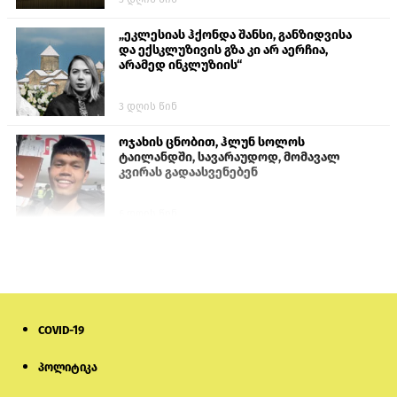
„ეკლესიას ჰქონდა შანსი, განზიდვისა
და ექსკლუზივის გზა კი არ აერჩია,
არამედ ინკლუზიის“
3 დღის წინ
ოჯახის ცნობით, ჰლუნ სოლოს
ტაილანდში, სავარაუდოდ, მომავალ
კვირას გადაასვენებენ
6 დღის წინ
პროკურატურამ გია ბარამიძის
განცხადებებზე სამშობლოს ღალატის
და საბოტაჟის მუხლებით გამოძიება
დაიწყო
20 საათის წინ
COVID-19
მიქანაძე: სტუდენტი მობილობით
პოლიტიკა
კერძო უნივერსიტეტში თუ გადადის,
დაფინანსება აღარ ექნება