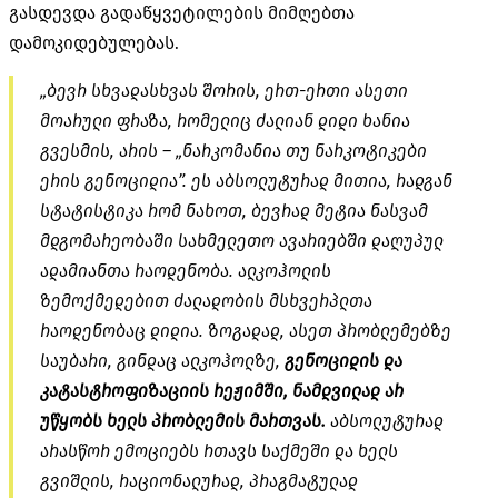
გასდევდა გადაწყვეტილების მიმღებთა
დამოკიდებულებას.
„ბევრ სხვადასხვას შორის, ერთ-ერთი ასეთი
მოარული ფრაზა, რომელიც ძალიან დიდი ხანია
გვესმის, არის – „ნარკომანია თუ ნარკოტიკები
ერის გენოციდია”. ეს აბსოლუტურად მითია, რადგან
სტატისტიკა რომ ნახოთ, ბევრად მეტია ნასვამ
მდგომარეობაში სახმელეთო ავარიებში დაღუპულ
ადამიანთა რაოდენობა. ალკოჰოლის
ზემოქმედებით ძალადობის მსხვერპლთა
რაოდენობაც დიდია. ზოგადად, ასეთ პრობლემებზე
საუბარი, გინდაც ალკოჰოლზე,
გენოციდის და
კატასტროფიზაციის რეჟიმში, ნამდვილად არ
უწყობს ხელს პრობლემის მართვას.
აბსოლუტურად
არასწორ ემოციებს რთავს საქმეში და ხელს
გვიშლის, რაციონალურად, პრაგმატულად