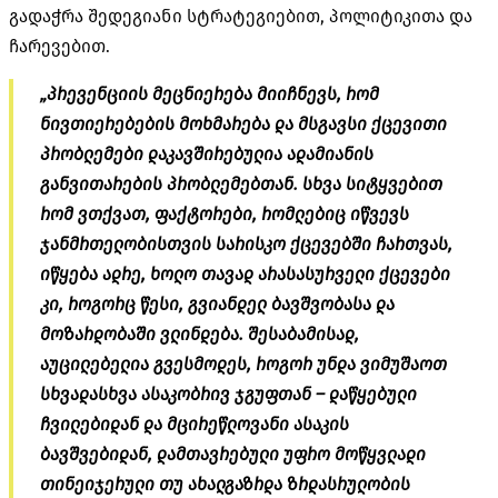
გადაჭრა შედეგიანი სტრატეგიებით, პოლიტიკითა და
ჩარევებით.
„პრევენციის მეცნიერება მიიჩნევს, რომ
ნივთიერებების მოხმარება და მსგავსი ქცევითი
პრობლემები დაკავშირებულია ადამიანის
განვითარების პრობლემებთან. სხვა სიტყვებით
რომ ვთქვათ, ფაქტორები, რომლებიც იწვევს
ჯანმრთელობისთვის სარისკო ქცევებში ჩართვას,
იწყება ადრე, ხოლო თავად არასასურველი ქცევები
კი, როგორც წესი, გვიანდელ ბავშვობასა და
მოზარდობაში ვლინდება. შესაბამისად,
აუცილებელია გვესმოდეს, როგორ უნდა ვიმუშაოთ
სხვადასხვა ასაკობრივ ჯგუფთან – დაწყებული
ჩვილებიდან და მცირეწლოვანი ასაკის
ბავშვებიდან, დამთავრებული უფრო მოწყვლადი
თინეიჯერული თუ ახალგაზრდა ზრდასრულობის