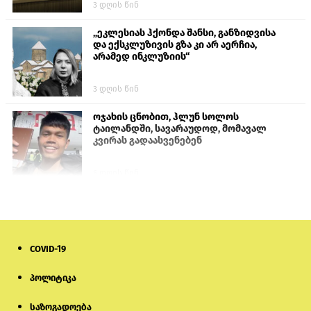
3 დღის წინ
„ეკლესიას ჰქონდა შანსი, განზიდვისა
და ექსკლუზივის გზა კი არ აერჩია,
არამედ ინკლუზიის“
3 დღის წინ
ოჯახის ცნობით, ჰლუნ სოლოს
ტაილანდში, სავარაუდოდ, მომავალ
კვირას გადაასვენებენ
6 დღის წინ
პროკურატურამ გია ბარამიძის
განცხადებებზე სამშობლოს ღალატის
და საბოტაჟის მუხლებით გამოძიება
დაიწყო
COVID-19
14 საათის წინ
პოლიტიკა
მიქანაძე: სტუდენტი მობილობით
კერძო უნივერსიტეტში თუ გადადის,
საზოგადოება
დაფინანსება აღარ ექნება