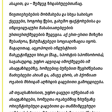
ასაკით, და – შემდეგ ზრდასრულებთანაც.
ნივთიერებების მოხმარება და სხვა სარისკო
ქცევები, როგორც წესი, გარემო ფაქტორებისა და
ინდივიდუალური მახასიათებლების
ურთიერთქმედების შედეგია. აქ ერთ-ერთი მიზეზი
შესაძლოა, წარუმატებელი სოციალიზაცია იყოს.
მაგალითად, ალკოჰოლის ინდუსტრიის
მარკეტინგული ხრიკი (მაგ., სპორტის სპონსორობა),
სავარაუდოდ, უფრო ადვილად იმოქმედებს იმ
ახალგაზრდებზე, რომლებიც ბუნებით შეგრძნებათა
მაძიებლები არიან და, ამავე დროს, არ ჰქონიათ
ოჯახის მხრიდან აღზრდის დადებითი გამოცდილება.
ამ თვალსაზრისით, უფრო დაცული იქნებიან ის
ახალგაზრდები, რომელთა ოჯახებშიც ზრუნვაზე
ორიენტირებული დადებითი და თანმიმდევრული