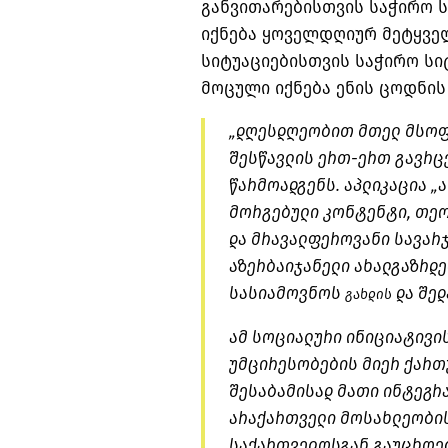
განვითარებისთვის საჭირო
იქნება ყოველდღიურ მეტყველ
სიტუაციებისთვის საჭირო სი
მოცული იქნება ენის ცოდნის
„დღესდღეობით მთელ მსოფ
შესწავლის
ერთ-ერთ
გავრცე
წარმოადგენს. აპლიკაცია „
ა
მორგებული კონტენტი, თეო
და მრავალფეროვანი სავარ
აზერბაიჯანელი ახალგაზრდ
სასიამოვნოს
და შედ
გახდის
ამ სოციალური ინიციატივის
უმცირესობების მიერ ქართუ
შესაბამისად მათი ინტეგრ
არაქართველი მოსახლეობი
საქართველოსგან გაუცხოები