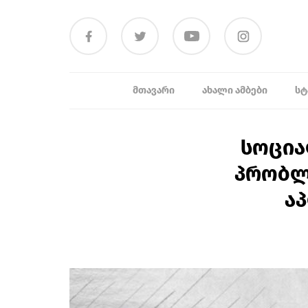
ᲛᲗᲐᲕᲐᲠᲘ
ᲐᲮᲐᲚᲘ ᲐᲛᲑᲔᲑᲘ
ᲡᲢ
სოცია
პრობლე
ა