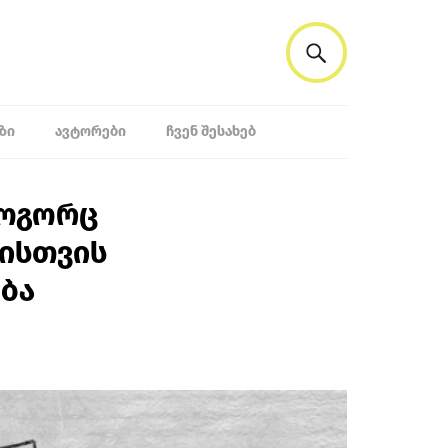
ᲖᲘ
ᲐᲕᲢᲝᲠᲔᲑᲘ
ᲩᲕᲔᲜ ᲨᲔᲡᲐᲮᲔᲑ
როგორც
სისთვის
ბა