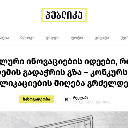
ᲐᲢᲘᲐ
ᲑᲚᲝᲒᲘ
ᲕᲘᲓᲔᲝ
ᲤᲝᲢᲝ
ᲪᲘᲢᲐᲢᲐ
ᲥᲕᲘ
ლური ინოვაციების იდეები, 
მის გადაჭრის გზა – კონკურ
პლიკაციების მიღება გრძელდე
რეკლამა
საზოგადეობა
13:11, 26 აგვისტო, 2021