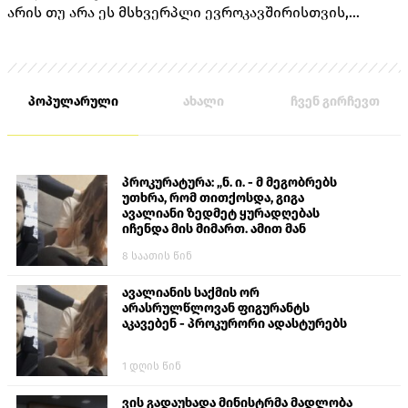
არის თუ არა ეს მსხვერპლი ევროკავშირისთვის,
როგორც ამას „ქართული ოცნების“ ლიდერებისგან
უკვე არაერთხელ მოისმენდით.
პოპულარული
ახალი
ჩვენ გირჩევთ
პროკურატურა: „ნ. ი. - მ მეგობრებს
უთხრა, რომ თითქოსდა, გიგა
ავალიანი ზედმეტ ყურადღებას
იჩენდა მის მიმართ. ამით მან
ალექსანდრე გაბაშვილი წააქეზა,
8 საათის წინ
თავს დასხმოდა გიგა ავალიანს“
ავალიანის საქმის ორ
არასრულწლოვან ფიგურანტს
აკავებენ - პროკურორი ადასტურებს
1 დღის წინ
ვის გადაუხადა მინისტრმა მადლობა