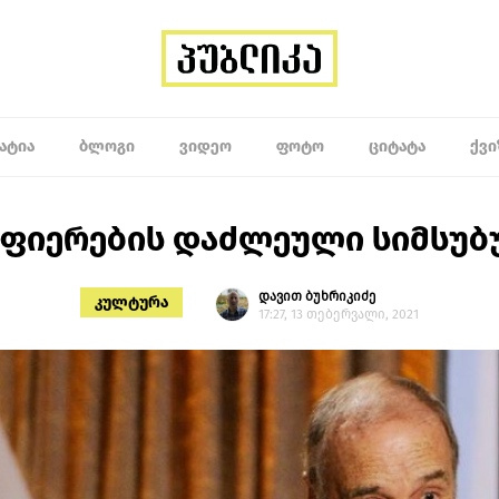
ᲐᲢᲘᲐ
ᲑᲚᲝᲒᲘ
ᲕᲘᲓᲔᲝ
ᲤᲝᲢᲝ
ᲪᲘᲢᲐᲢᲐ
ᲥᲕᲘ
ფიერების დაძლეული სიმსუბ
დავით ბუხრიკიძე
კულტურა
17:27, 13 თებერვალი, 2021