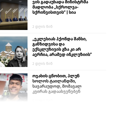
ვის გადაუხადა მინისტრმა
მადლობა „სქროლვა-
სქრინვისთვის“ | სია
2 დღის წინ
„ეკლესიას ჰქონდა შანსი,
განზიდვისა და
ექსკლუზივის გზა კი არ
აერჩია, არამედ ინკლუზიის“
2 დღის წინ
ოჯახის ცნობით, ჰლუნ
სოლოს ტაილანდში,
სავარაუდოდ, მომავალ
კვირას გადაასვენებენ
5 დღის წინ
სემეკმა ელექტროენერგიის
სრულ გათიშვაზე
პირველადი შეფასება
წარადგინა