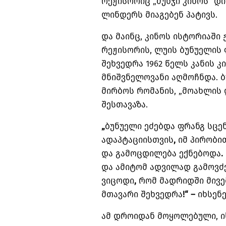
რეჟისორიც
„
მუნჯი
კინოს
“
დი
ლინდერს
მიაგებენ
პატივს
.
და
მაინც
,
კინოს
ისტორიაში
რეჟისორის
,
ლუის
ბუნუელის
შეხვედრა
1962
წელს
კანის
კ
მნიშვნელოვანი
აღმოჩნდა
.
ბ
მირბოს
რომანის
, „
მოახლის
შესთავაზა
.
„
ბუნუელი
ეძებდა
ფრანგ
სცე
ადაპტაციისთვის
,
იმ
პირობი
და
გამოცდილება
ექნებოდა
.
და
ამიტომ
ადვილად
გამოვძ
ვიცოდი
,
რომ
მადრიდში
მივ
მთავარი
შეხვედრა
!“ –
იხსენ
ამ
დროიდან
მოყოლებული
,
ი