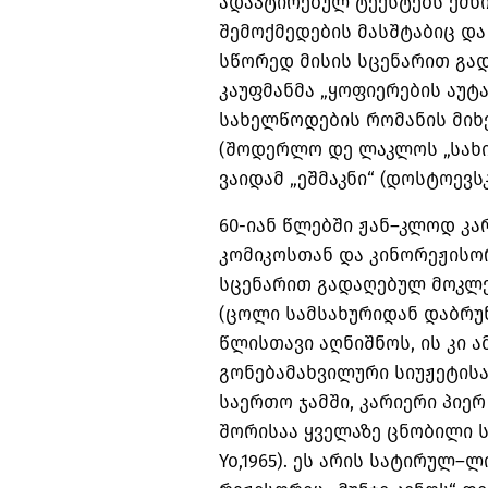
ადაპტირებულ
ტექსტებს
ქმნ
შემოქმედების
მასშტაბიც
და
სწორედ
მისის
სცენარით
გა
კაუფმანმა
„
ყოფიერების
აუტ
სახელწოდების
რომანის
მიხ
(
შოდერლო
დე
ლაკლოს
„
სახ
ვაიდამ
„
ეშმაკნი
“ (
დოსტოევს
60-
იან
წლებში
ჟან
–
კლოდ
კა
კომიკოსთან
და
კინორეჟისო
სცენარით
გადაღებულ
მოკლ
(
ცოლი
სამსახურიდან
დაბრუ
წლისთავი
აღნიშნოს
,
ის
კი
ა
გონებამახვილური
სიუჟეტის
საერთო
ჯამში
,
კარიერი
პიერ
შორისაა
ყველაზე
ცნობილი
Yo,1965).
ეს
არის
სატირულ
–
ლ