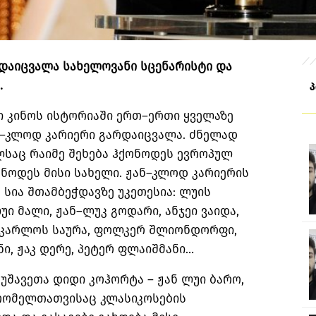
დაიცვალა
სახელოვანი
სცენარისტი
და
.
ი
კინოს
ისტორიაში
ერთ
–
ერთი
ყველაზე
–
კლოდ
კარიერი
გარდაიცვალა
.
ძნელად
ლსაც
რაიმე
შეხება
ჰქონოდეს
ევროპულ
ენოდეს
მისი
სახელი
.
ჟან
–
კლოდ
კარიერის
ა
სია
შთამბეჭდავზე
უკეთესია
:
ლუის
უი
მალი
,
ჟან
–
ლუკ
გოდარი
,
ანჯეი
ვაიდა
,
კარლოს
საურა
,
ფოლკერ
შლიონდორფი
,
ნი
,
ჟაკ
დერე
,
პეტერ
ფლაიშმანი
…
უშავეთა
დიდი
კოჰორტა
–
ჟან
ლუი
ბარო
,
რომელთათვისაც
კლასიკოსების