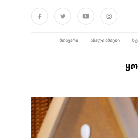
ᲛᲗᲐᲕᲐᲠᲘ
ᲐᲮᲐᲚᲘ ᲐᲛᲑᲔᲑᲘ
ᲡᲢ
ყო