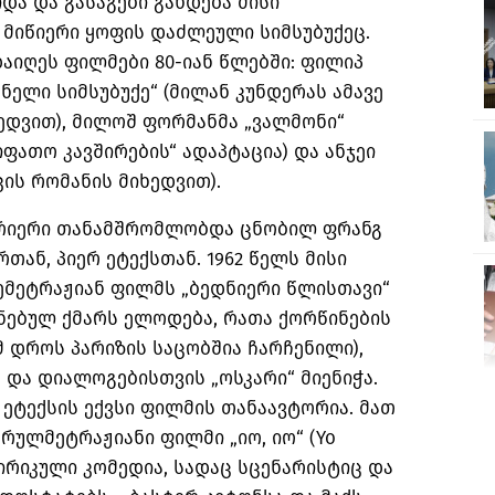
იდა
და
გასაგები
გახდება
მისი
მიწიერი
ყოფის
დაძლეული
სიმსუბუქეც
.
დაიღეს
ფილმები
80-
იან
წლებში
:
ფილიპ
ანელი
სიმსუბუქე
“ (
მილან
კუნდერას
ამავე
ედვით
),
მილოშ
ფორმანმა
„
ვალმონი
“
იფათო
კავშირების
“
ადაპტაცია
)
და
ანჯეი
კის
რომანის
მიხედვით
).
რიერი
თანამშრომლობდა
ცნობილ
ფრანგ
რთან
,
პიერ
ეტექსთან
. 1962
წელს
მისი
ემეტრაჟიან
ფილმს
„
ბედნიერი
წლისთავი
“
ნებულ
ქმარს
ელოდება
,
რათა
ქორწინების
მ
დროს
პარიზის
საცობშია
ჩარჩენილი
),
ა
და
დიალოგებისთვის
„
ოსკარი
“
მიენიჭა
.
ეტექსის
ექვსი
ფილმის
თანაავტორია
.
მათ
სრულმეტრაჟიანი
ფილმი
„
იო
,
იო
“ (Yo
ირიკული
კომედია
,
სადაც
სცენარისტიც
და