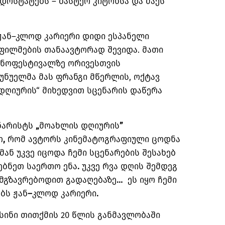
დოსტატებს
–
ბასტერ
კიტონსა
და
მაქს
ჟან
–
კლოდ
კარიერი
დიდი
ესპანელი
ფილმების
თანაავტორად
შევიდა
.
მათი
ინოფესტივალზე
ორივესთვის
უნუელმა
მას
ფრანგი
მწერლის
,
ოქტავ
დღიურის
“
მიხედვით
სცენარის
დაწერა
ნარისტს
„
მოახლის
დღიურის
”
თ
,
რომ
ავტორს
კინემატოგრაფიული
ცოდნა
მან
უკვე
იცოდა
ჩემი
სცენარების
შესახებ
ებნეთ
საერთო
ენა
.
უკვე
რვა
დღის
შემდეგ
ემგზავრებოდით
გადაღებაზე
…
ეს
იყო
ჩემი
ებს
ჟან
–
კლოდ
კარიერი
.
სინი
თითქმის
20
წლის
განმავლობაში