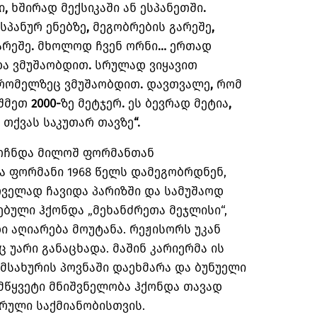
ი
,
ხშირად
მექსიკაში
ან
ესპანეთში
.
ესპანურ
ენებზე
,
მეგობრების
გარეშე
,
არეშე
.
მხოლოდ
ჩვენ
ორნი
…
ერთად
და
ვმუშაობდით
.
სრულად
ვიყავით
რომელზეც
ვმუშაობდით
.
დავთვალე
,
რომ
შმეთ
2000-
ზე
მეტჯერ
.
ეს
ბევრად
მეტია
,
თქვას
საკუთარ
თავზე
“.
ოჩნდა
მილოშ
ფორმანთან
ა
ფორმანი
1968
წელს
დამეგობრდნენ
,
რველად
ჩავიდა
პარიზში
და
სამუშაოდ
ებული
ჰქონდა
„
მეხანძრეთა
მეჯლისი
“,
ი
აღიარება
მოუტანა
.
რეჟისორს
უკან
ც
უარი
განაცხადა
.
მაშინ
კარიერმა
ის
ამსახურის
პოვნაში
დაეხმარა
და
ბუნუელი
მწყვეტი
მნიშვნელობა
ჰქონდა
თავად
ორული
საქმიანობისთვის
.