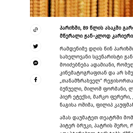
პარიზში
, 89
წლის
ასაკში
გარ
მწერალი
ჟან
–
კლოდ
კარიერი
რამდენიმე
დღის
წინ
პარიზშ
სახელოვანი
სცენარისტი
ჟან
მოიძებნება
ადამიანი
,
რომე
კინემატოგრაფთან
და
არ
სმ
„
თანამზრახველ
“
რეჟისორთ
ბუნუელი
,
მილოშ
ფორმანი
,
ლ
პიერ
ეტექსი
,
მარკო
ფერერი
,
ნაგისა
ოშიმა
,
ფილიპ
კაუფმა
ამას
დაუმატეთ
თეატრში
მომ
პიტერ
ბრუკი
,
პატრის
შერო
,