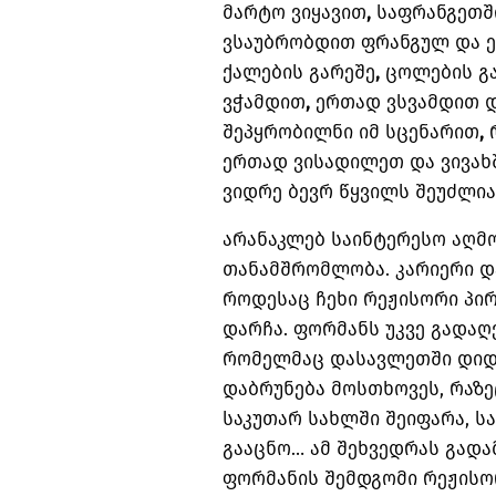
მარტო
ვიყავით
,
საფრანგეთშ
ვსაუბრობდით
ფრანგულ
და
ქალების
გარეშე
,
ცოლების
გ
ვჭამდით
,
ერთად
ვსვამდით
შეპყრობილნი
იმ
სცენარით
,
ერთად
ვისადილეთ
და
ვივახ
ვიდრე
ბევრ
წყვილს
შეუძლია
არანაკლებ
საინტერესო
აღმ
თანამშრომლობა
.
კარიერი
დ
როდესაც
ჩეხი
რეჟისორი
პი
დარჩა
.
ფორმანს
უკვე
გადაღ
რომელმაც
დასავლეთში
დიდ
დაბრუნება
მოსთხოვეს
,
რაზე
საკუთარ
სახლში
შეიფარა
,
ს
გააცნო
…
ამ
შეხვედრას
გადა
ფორმანის
შემდგომი
რეჟის