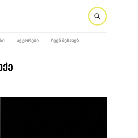
ᲖᲘ
ᲐᲕᲢᲝᲠᲔᲑᲘ
ᲩᲕᲔᲜ ᲨᲔᲡᲐᲮᲔᲑ
უქე